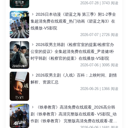
2026-07-28 | 3743 阅读
2026日本动漫《碧蓝之海 第三季》附1-2季全
集超清免费在线观看_热门动画《碧蓝之海3》在
线播放-VS影院
2026-07-07 | 2726 阅读
2026双男主韩剧《检察官室的提案/检察官办
公室的提议》全集超清免费在线观看_尹道健/朴
时宇韩剧《检察官的提案》在线播放-VS影院
2026-07-06 | 3095 阅读
2026双男主剧《入戏》百科：上映时间、剧情
解析、资源汇总
2026-06-26 | 1366 阅读
《铁拳教育》高清免费在线观看_2026高分韩
剧《铁拳教育》高清完整版在线观看- VS影院_动
作剧《铁拳教育》 完整版高清免费在线观看-星空
影院李星民主演《铁拳教育》无广告_VS影视
2026-06-06 | 1681 阅读