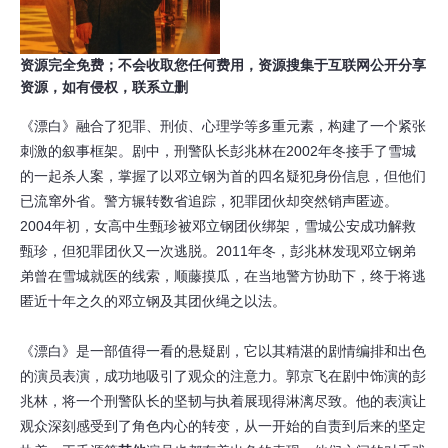
资源完全免费；不会收取您任何费用，资源搜集于互联网公开分享
资源，如有侵权，联系立删
《漂白》融合了犯罪、刑侦、心理学等多重元素，构建了一个紧张
刺激的叙事框架。剧中，刑警队长彭兆林在2002年冬接手了雪城
的一起杀人案，掌握了以邓立钢为首的四名疑犯身份信息，但他们
已流窜外省。警方辗转数省追踪，犯罪团伙却突然销声匿迹。
2004年初，女高中生甄珍被邓立钢团伙绑架，雪城公安成功解救
甄珍，但犯罪团伙又一次逃脱。2011年冬，彭兆林发现邓立钢弟
弟曾在雪城就医的线索，顺藤摸瓜，在当地警方协助下，终于将逃
匿近十年之久的邓立钢及其团伙绳之以法。
《漂白》是一部值得一看的悬疑剧，它以其精湛的剧情编排和出色
的演员表演，成功地吸引了观众的注意力。郭京飞在剧中饰演的彭
兆林，将一个刑警队长的坚韧与执着展现得淋漓尽致。他的表演让
观众深刻感受到了角色内心的转变，从一开始的自责到后来的坚定