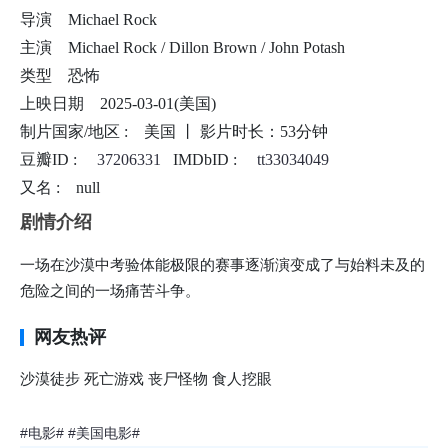
导演
Michael Rock
主演
Michael Rock / Dillon Brown / John Potash
类型
恐怖
上映日期
2025-03-01(美国)
制片国家/地区 :
美国 丨
影片时长：53分钟
豆瓣ID :
37206331
IMDbID :
tt33034049
又名 :
null
剧情介绍
一场在沙漠中考验体能极限的赛事逐渐演变成了与始料未及的
危险之间的一场痛苦斗争。
网友热评
沙漠徒步 死亡游戏 丧尸怪物 食人挖眼
#电影#
#美国电影#