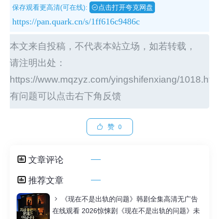
保存观看更高清(可在线):
点击打开夸克网盘
https://pan.quark.cn/s/1ff616c9486c
本文来自投稿，不代表本站立场，如若转载，
请注明出处：
https://www.mqzyz.com/yingshifenxiang/1018.htm
有问题可以点击右下角反馈
赞
0
文章评论
推荐文章
《现在不是出轨的问题》韩剧全集高清无广告
在线观看 2026惊悚剧《现在不是出轨的问题》未