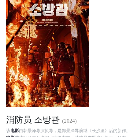
消防员 소방관
(2024)
该
电影
由郭景泽导演执导，是郭景泽导演继《长沙里》后的新作。