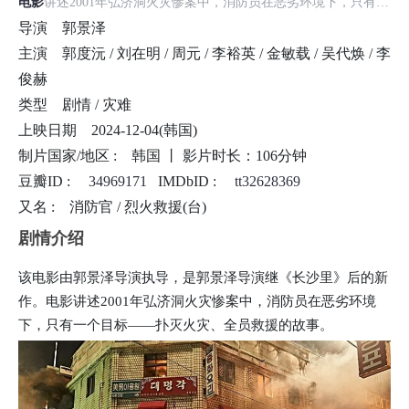
电影
讲述2001年弘济洞火灾惨案中，消防员在恶劣环境下，只有一
个目标——扑灭火灾、全员救援的故事。
导演
郭景泽
主演
郭度沅 / 刘在明 / 周元 / 李裕英 / 金敏载 / 吴代焕 / 李
俊赫
类型
剧情 / 灾难
上映日期
2024-12-04(韩国)
制片国家/地区 :
韩国 丨
影片时长：106分钟
豆瓣ID :
34969171
IMDbID :
tt32628369
又名 :
消防官 / 烈火救援(台)
剧情介绍
该电影由郭景泽导演执导，是郭景泽导演继《长沙里》后的新
作。电影讲述2001年弘济洞火灾惨案中，消防员在恶劣环境
下，只有一个目标——扑灭火灾、全员救援的故事。