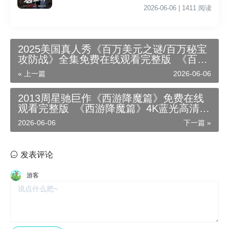
影院李星民主演《铁拳教育》无广告_VS影视
2026-06-06 | 1411 阅读
2025美国真人秀《百万美元之谜/百万秘宝
攻防战》全集免费在线观看完整版_《百万
美元之谜/百万秘宝攻防战》4K高清无广告
« 上一篇
2026-06-06
_《百万美元之谜/百万秘宝攻防战》剧情介
绍【内封中文字幕】
2013周星驰巨作《西游降魔篇》免费在线
观看完整版_《西游降魔篇》4K蓝光高清无
广告-喜剧奇幻电影《西游降魔篇》在线观
2026-06-06
下一篇 »
看_《西游降魔篇》剧情介绍-链接下载
发表评论
游客