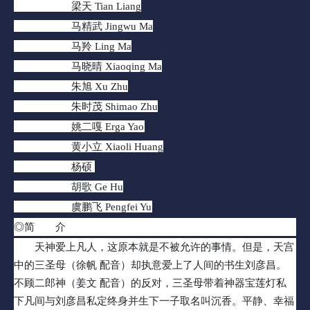
梁天 Tian Liang
马精武 Jingwu Ma
马羚 Ling Ma
马晓晴 Xiaoqing Ma
朱旭 Xu Zhu
朱时茂 Shimao Zhu
姚二嘎 Erga Yao
黄小立 Xiaoli Huang
杨硕
胡歌 Ge Hu
虞鹏飞 Pengfei Yu
◎简 介
天神爱上凡人，这原本就是不被允许的事情。但是，天宫
中的三圣母（徐帆 配音）却执意爱上了人间的书生刘彦昌。
不顾二郎神（姜文 配音）的反对，三圣母带着神器宝莲灯私
下凡间与刘彦昌私定终身并生下一子取名叫沉香。平静、幸福