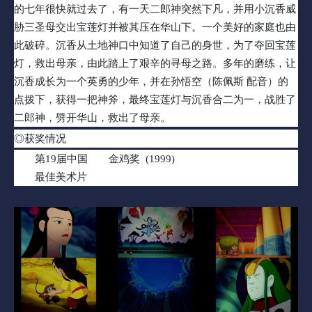
的七年很快就过去了，有一天二郎神突然下凡，并用小沉香威
胁三圣母交出宝莲灯并被其压在华山下。一个美好的家庭也由
此破碎。沉香从土地神口中知道了自己的身世，为了夺回宝莲
灯，救出母亲，由此踏上了艰辛的寻母之路。多年的磨练，让
沉香成长为一个英勇的少年，并在孙悟空（陈佩斯 配音）的
点拨下，获得一把神斧，最终宝莲灯与沉香合二为一，战胜了
二郎神，劈开华山，救出了母亲。
◎获奖情况
第19届中国
电影
金鸡奖 (1999)
最佳美术片