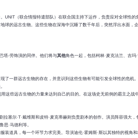
。UNIT（联合情报特遣部队）在联合国主持下运作，负责应对全球性的
古地球的远古生物。这些生物在深海中沉睡了数千年后，突然浮出水面，
巴塔-劳饰演的同伴。他们将与
其他
角色一起，包括柯林·麦克法兰、吉玛
发现了一群远古生物的存在，并意识到这些生物有可能引发全球性的危机
法。
动，试图利用这些远古生物的力量来达到自己的目的。在这场史无前例的霸主之战
剧拉塞尔·T·戴维斯和皮特·麦克蒂赫则负责剧本的创作。演员阵容强大，
和鲁思·马德利等。
服装道具，每一个环节力求完美。导演迪伦·霍姆斯·斯以其独特的视角和