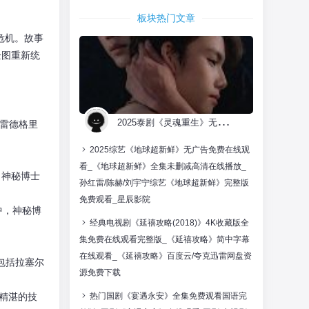
板块热门文章
危机。故事
企图重新统
2
025泰剧《灵魂重生》无广告高清完整版-《灵魂重生》全集未删减在线播放 双男主电视剧《灵魂重生》在线免费观看-星辰影视
·雷德格里
2025综艺《地球超新鲜》无广告免费在线观
看_《地球超新鲜》全集未删减高清在线播放_
。神秘博士
孙红雷/陈赫/刘宇宁综艺《地球超新鲜》完整版
免费观看_星辰影院
中，神秘博
经典电视剧《延禧攻略(2018)》4K收藏版全
集免费在线观看完整版_《延禧攻略》简中字幕
在线观看_《延禧攻略》百度云/夸克迅雷网盘资
包括拉塞尔
源免费下载
精湛的技
热门国剧《宴遇永安》全集免费观看国语完