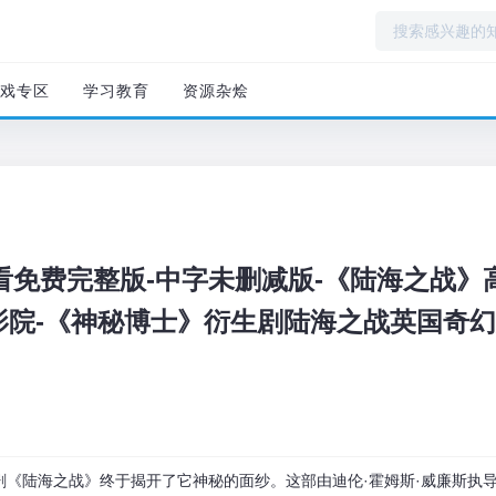
戏专区
学习教育
资源杂烩
看免费完整版-中字未删减版-《陆海之战》
S影院-《神秘博士》衍生剧陆海之战英国奇
剧《陆海之战》终于揭开了它神秘的面纱。这部由迪伦·霍姆斯·威廉斯执