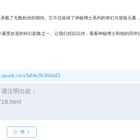
疑承载了无数粉丝的期待。它不仅延续了神秘博士系列的奇幻与冒险元素
5年最受欢迎的科幻剧集之一。让我们拭目以待，看看神秘博士和他的同伴
an.quark.cn/s/b84e3b360dd3
，请注明出处：
718.html
赞
1