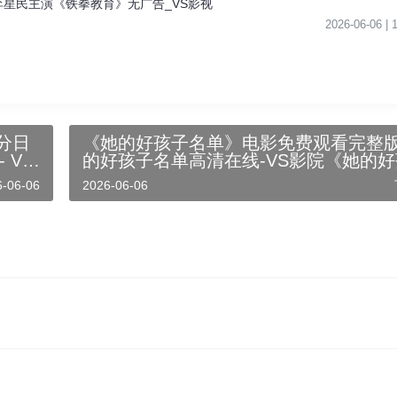
李星民主演《铁拳教育》无广告_VS影视
2026-06-06 |
分日
《她的好孩子名单》电影免费观看完整版
 VS
的好孩子名单高清在线-VS影院《她的
费在
名单》详情介绍_她的好孩子名单HD中
6-06-06
2026-06-06
谈》
观看_她的好孩子名单迅雷下载_她的好
单2025美国电影