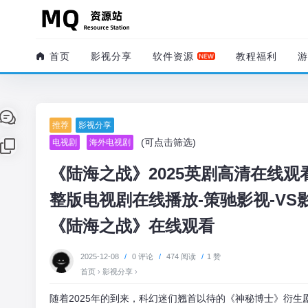
首页
影视分享
软件资源
教程福利
游
推荐
影视分享
(可点击筛选)
电视剧
海外电视剧
《陆海之战》2025英剧高清在线观
整版电视剧在线播放-策驰影视-V
《陆海之战》在线观看
2025-12-08
/
0 评论
/
474 阅读
/
1 赞
首页
›
影视分享
›
随着2025年的到来，科幻迷们翘首以待的《神秘博士》衍生