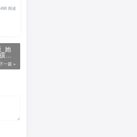
 1498 阅读
_她
好孩子
字在线
下一篇 »
孩子名