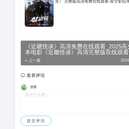
育》 完整版高清免费在线观看-星空影院
《近畿怪谈》高清免费在线观看_2025高
本电影《近畿怪谈》高清完整版在线观看-
影院_恐怖片《近畿怪谈》 完整版高清免
« 上一篇
202
线观看-星空影院菅野美穗主演《近畿怪
无广告_VS影视
发表评论
游客