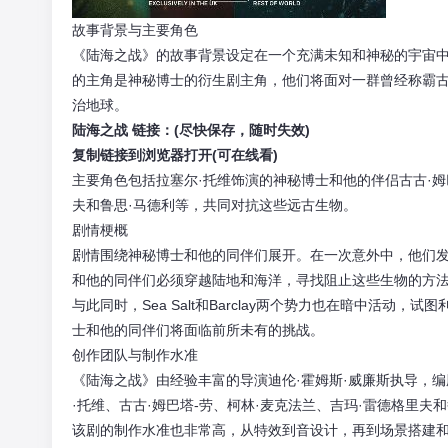
故事背景与主要角色
《陆海之战》的故事背景设定在一个充满未知和神秘的宇宙中
的主角是神秘博士的衍生剧主角，他们将面对一群曾经称霸
治地球。
陆海之战 链接：(尽快保存，随时失效)
复制链接到浏览器打开(可在线看)
主要角色包括拉塞尔·托维饰演的神秘博士和他的伴侣古古·姆
夫和鲁思·马德利等，共同对抗这些远古生物。
剧情梗概
剧情围绕神秘博士和他的同伴们展开。在一次意外中，他们
和他的同伴们必须穿越陆地和海洋，寻找阻止这些生物的方
与此同时，Sea Salt和Barclay两个势力也在暗中活
士和他的同伴们将面临前所未有的挑战。
创作团队与制作水准
《陆海之战》由经验丰富的导演迪伦·霍姆斯·威廉斯执导，编
·托维、古古·姆巴塔-劳、柯林·麦克法兰、吉玛·雷德格里夫
该剧的制作水准也非常高，从特效到音设计，再到场景搭建和