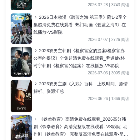
2026-07-28 | 3743 阅读
2026日本动漫《碧蓝之海 第三季》附1-2季全
集超清免费在线观看_热门动画《碧蓝之海3》在
线播放-VS影院
2026-07-07 | 2726 阅读
2026双男主韩剧《检察官室的提案/检察官办
公室的提议》全集超清免费在线观看_尹道健/朴
时宇韩剧《检察官的提案》在线播放-VS影院
2026-07-06 | 3095 阅读
2026双男主剧《入戏》百科：上映时间、剧情
解析、资源汇总
2026-06-26 | 1366 阅读
《铁拳教育》高清免费在线观看_2026高分韩
剧《铁拳教育》高清完整版在线观看- VS影院_动
作剧《铁拳教育》 完整版高清免费在线观看-星空