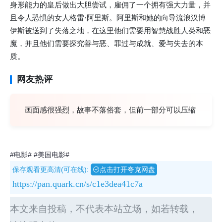
身形能力的皇后做出大胆尝试，雇佣了一个拥有强大力量，并
且令人恐惧的女人格雷·阿里斯。阿里斯和她的向导流浪汉博
伊斯被送到了失落之地，在这里他们需要用智慧战胜人类和恶
魔，并且他们需要探究善与恶、罪过与成就、爱与失去的本
质。
网友热评
画面感很强烈，故事不落俗套，但前一部分可以压缩
#电影#
#美国电影#
保存观看更高清(可在线):
点击打开夸克网盘
https://pan.quark.cn/s/c1e3dea41c7a
本文来自投稿，不代表本站立场，如若转载，