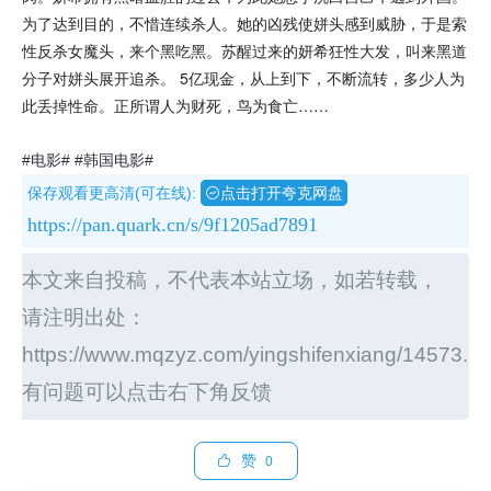
为了达到目的，不惜连续杀人。她的凶残使姘头感到威胁，于是索
性反杀女魔头，来个黑吃黑。苏醒过来的妍希狂性大发，叫来黑道
分子对姘头展开追杀。 5亿现金，从上到下，不断流转，多少人为
此丢掉性命。正所谓人为财死，鸟为食亡……
#电影#
#韩国电影#
保存观看更高清(可在线):
点击打开夸克网盘
https://pan.quark.cn/s/9f1205ad7891
本文来自投稿，不代表本站立场，如若转载，
请注明出处：
https://www.mqzyz.com/yingshifenxiang/14573.ht
有问题可以点击右下角反馈
赞
0