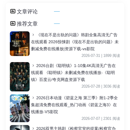
文章评论
推荐文章
《现在不是出轨的问题》韩剧全集高清无广告
在线观看 2026惊悚剧《现在不是出轨的问题》未
删减免费在线播放|资源下载-vs影院
2026-07-31 | 1899 阅读
2026台剧《聪明镇》1-10集4K高清无广告在
线观看 《聪明镇》未删减免费在线播放-《聪明
镇》百度云/夸克网盘资源下载
2026-07-28 | 3036 阅读
2026日本动漫《碧蓝之海 第三季》附1-2季全
集超清免费在线观看_热门动画《碧蓝之海3》在
线播放-VS影院
2026-07-07 | 2301 阅读
2026双男主韩剧《检察官室的提案/检察官办