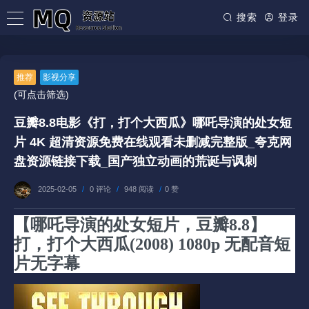
搜索
登录
推荐
影视分享
(可点击筛选)
豆瓣8.8电影《打，打个大西瓜》哪吒导演的处女短
片 4K 超清资源免费在线观看未删减完整版_夸克网
盘资源链接下载_国产独立动画的荒诞与讽刺
2025-02-05
/
0 评论
/
948 阅读
/
0 赞
【哪吒导演的处女短片，豆瓣8.8】
打，打个大西瓜(2008) 1080p 无配音短
片无字幕