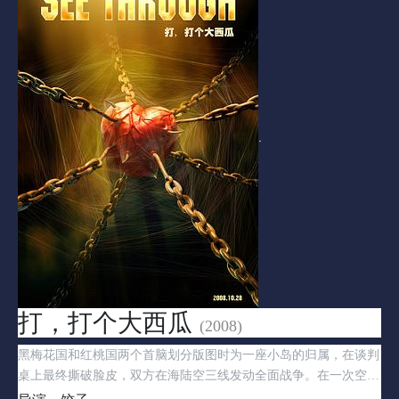
.
打，打个大西瓜
(2008)
黑梅花国和红桃国两个首脑划分版图时为一座小岛的归属，在谈判
桌上最终撕破脸皮，双方在海陆空三线发动全面战争。在一次空军
的战斗中，黑梅花国的飞行员遭遇红桃国的飞行员，两人在万米高