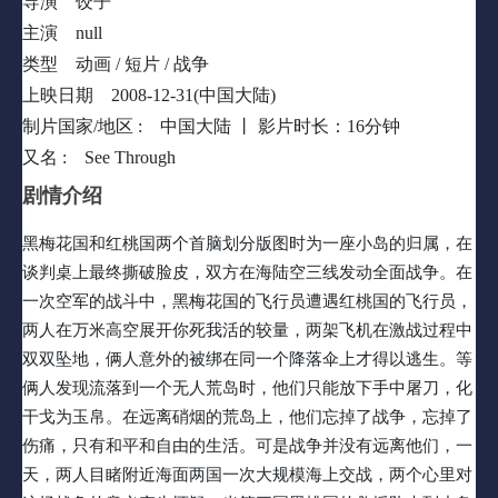
导演
饺子
空展开你死我活的较量，两架飞机在激战过程中双双坠地，俩人意
主演
null
外的被绑在同一个降落伞上才得以逃生。等俩人发现流落到一个无
类型
动画 / 短片 / 战争
人荒岛时，他们只能放下手中屠刀，化干戈为玉帛。在远离硝烟的
上映日期
2008-12-31(中国大陆)
荒岛上，他们忘掉了战争，忘掉了伤痛，只有和平和自由的生活。
可是战争并没有远离他们，一天，两人目睹附近海面两国一次大规
制片国家/地区 :
中国大陆 丨
影片时长：16分钟
模海上交战，两个心里对这场战争的意义产生怀疑，当第三国黑桃
又名 :
See Through
国的救援队来到小岛上时，两人却选择了……©豆瓣
剧情介绍
黑梅花国和红桃国两个首脑划分版图时为一座小岛的归属，在
谈判桌上最终撕破脸皮，双方在海陆空三线发动全面战争。在
一次空军的战斗中，黑梅花国的飞行员遭遇红桃国的飞行员，
两人在万米高空展开你死我活的较量，两架飞机在激战过程中
双双坠地，俩人意外的被绑在同一个降落伞上才得以逃生。等
俩人发现流落到一个无人荒岛时，他们只能放下手中屠刀，化
干戈为玉帛。在远离硝烟的荒岛上，他们忘掉了战争，忘掉了
伤痛，只有和平和自由的生活。可是战争并没有远离他们，一
天，两人目睹附近海面两国一次大规模海上交战，两个心里对