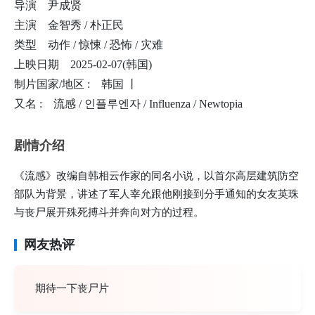
开殊死搏斗并奔向对方的过程。
导演
尹成贤
主演
金智秀 / 朴正民
类型
动作 / 惊悚 / 恐怖 / 灾难
上映日期
2025-02-07(韩国)
制片国家/地区 :
韩国 丨
又名 :
流感 / 인플루엔자 / Influenza / Newtopia
剧情介绍
《流感》改编自韩相云作家的同名小说，以首尔高层建筑防空
部队为背景，讲述了军人宰允跟他刚接到分手通知的女友英珠
与丧尸展开殊死搏斗并奔向对方的过程。
网友热评
期待一下丧尸片