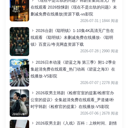
《现在不是出轨的问题》韩剧全集高清无广告
在线观看 2026惊悚剧《现在不是出轨的问题》未
删减免费在线播放|资源下载-vs影院
2026-07-31 | 1844 阅读
2026台剧《聪明镇》1-10集4K高清无广告在
线观看 《聪明镇》未删减免费在线播放-《聪明
镇》百度云/夸克网盘资源下载
2026-07-28 | 2990 阅读
2026日本动漫《碧蓝之海 第三季》附1-2季全
集超清免费在线观看_热门动画《碧蓝之海3》在
线播放-VS影院
2026-07-07 | 2278 阅读
2026双男主韩剧《检察官室的提案/检察官办
公室的提议》全集超清免费在线观看_尹道健/朴
时宇韩剧《检察官的提案》在线播放-VS影院
2026-07-06 | 2678 阅读
2026双男主剧《入戏》百科：上映时间、剧情