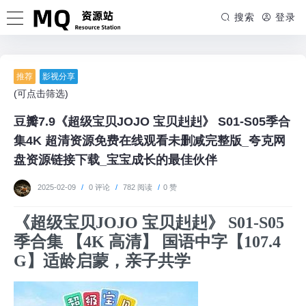
搜索
登录
推荐
影视分享
(可点击筛选)
豆瓣7.9《超级宝贝JOJO 宝贝赳赳》 S01-S05季合
集4K 超清资源免费在线观看未删减完整版_夸克网
盘资源链接下载_宝宝成长的最佳伙伴
2025-02-09
/
0 评论
/
782 阅读
/
0 赞
《超级宝贝JOJO 宝贝赳赳》 S01-S05
季合集 【4K 高清】 国语中字【107.4
G】适龄启蒙，亲子共学