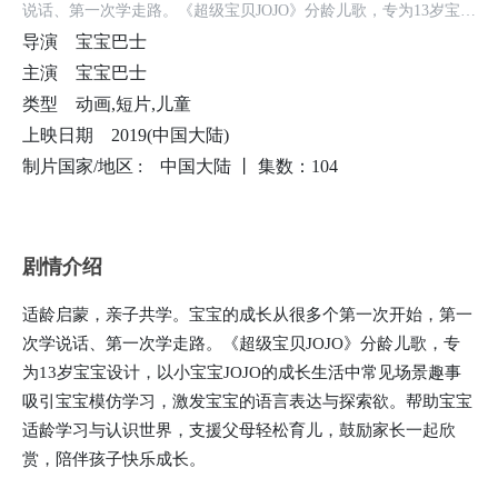
说话、第一次学走路。《超级宝贝JOJO》分龄儿歌，专为13岁宝宝
设计，以小宝宝JOJO的成长生活中常见场景趣事吸引宝宝模仿学
导演
宝宝巴士
习，激发宝宝的语言表达与探索欲。帮助宝宝适龄学习与认识世
主演
宝宝巴士
界，支援父母轻松育儿，鼓励家长一起欣赏，陪伴孩子快乐成长。
类型
动画,短片,儿童
上映日期
2019(中国大陆)
制片国家/地区 :
中国大陆 丨
集数：104
剧情介绍
适龄启蒙，亲子共学。宝宝的成长从很多个第一次开始，第一
次学说话、第一次学走路。《超级宝贝JOJO》分龄儿歌，专
为13岁宝宝设计，以小宝宝JOJO的成长生活中常见场景趣事
吸引宝宝模仿学习，激发宝宝的语言表达与探索欲。帮助宝宝
适龄学习与认识世界，支援父母轻松育儿，鼓励家长一起欣
赏，陪伴孩子快乐成长。