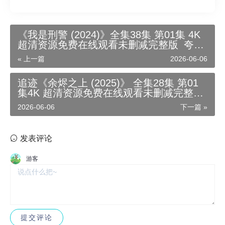
《我是刑警 (2024)》全集38集 第01集 4K
超清资源免费在线观看未删减完整版_夸克
网盘资源链接下载_于和伟领衔，重现90年
« 上一篇
2026-06-06
代刑侦风云
追迹《余烬之上 (2025)》 全集28集 第01
集4K 超清资源免费在线观看未删减完整版
_夸克网盘资源链接下载_电视剧：廖氏兄
2026-06-06
下一篇 »
弟的命运纠葛与真相追寻
发表评论
游客