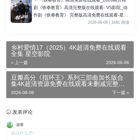
剧《铁拳教育》高清完整版在线观看- VS影院_动
作剧《铁拳教育》 完整版高清免费在线观看-星空
影院李星民主演《铁拳教育》无广告_VS影视
2026-06-06 | 1681 阅读
乡村爱情17（2025）4K超清免费在线观看
全集 星空影院
« 上一篇
2026-06-06
豆瓣高分《指环王》系列三部曲加长版合
集4K超清资源免费在线观看未删减完整版_
夸克迅雷百度网盘影视资源链接免费下载
2026-06-06
下一篇 »
中土迷必看：《指环王》加长版全解析与
观影指南
发表评论
游客