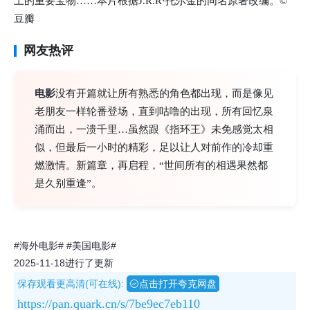
土的重要宝物……本片根据J.R.R·托尔金的同名原著改编。©
豆瓣
网友热评
电影
没有开篇就让所有熟悉的角色都出现，而是像见
老朋友一样轮番登场，直到咕噜的出现，所有回忆泉
涌而出，一溃千里…虽然跟《指环王》未免感觉太相
似，但最后一小时的精彩，足以让人对前作的冷却重
燃激情。新篇章，再启程，“世间所有的相遇果然都
是久别重逢”。
#海外电影#
#美国电影#
2025-11-18进行了更新
保存观看更高清(可在线):
点击打开夸克网盘
https://pan.quark.cn/s/7be9ec7eb110