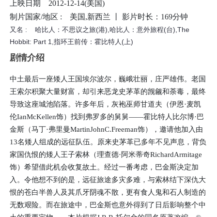
上映日期
2012-12-14(美国)
日后影响整个中土的重要宝物……本片根据J.R.R·托尔金的同名原
制片国家/地区 :
美国,新西兰 丨
影片时长：169分钟
著改编。©豆瓣
又名 :
哈比人：不思议之旅(港),哈比人：意外旅程(台),The
Hobbit: Part 1,指环王前传：霍比特人(上)
剧情介绍
中土最后一座矮人王国埃尔波尔，巍峨壮丽，庄严雄伟。老国
王索尔积聚大量财富，却引来恶龙史茅革的觊觎和荼毒，最终
导致这座城池陷落。许多年后，灰袍巫师甘道夫（伊恩·麦凯
伦IanMcKellen饰）找到弗罗多的舅舅——霍比特人比尔博·巴
金斯（马丁·弗里曼MartinJohnC.Freeman饰），邀请他加入由
13名矮人组成的远征队伍。原来史茅革已多年不见声息，背负
家国仇恨的矮人王子索林（理查德·阿米蒂奇RichardArmitage
饰）希望借此机会收复故土。经过一番考虑，巴金斯决定加
入。令他想不到的是，远征旅途多灾多难，与索林结下深仇大
恨的苍白半兽人及其爪牙阴魂不散，更有食人鬼和石人制造的
无数艰险。而在旅途中，巴金斯也意外得到了日后影响整个中