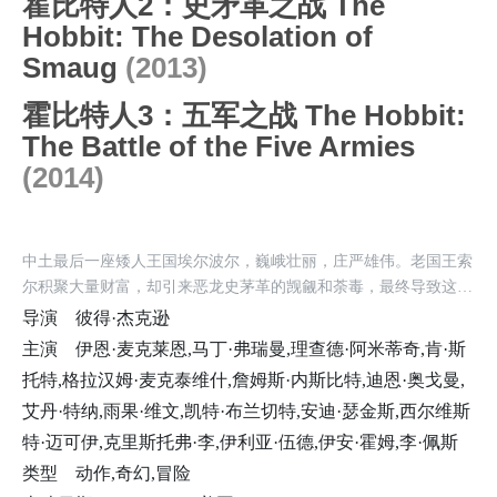
霍比特人2：史矛革之战 The
Hobbit: The Desolation of
Smaug
(2013)
霍比特人3：五军之战 The Hobbit:
The Battle of the Five Armies
(2014)
中土最后一座矮人王国埃尔波尔，巍峨壮丽，庄严雄伟。老国王索
尔积聚大量财富，却引来恶龙史茅革的觊觎和荼毒，最终导致这座
城池陷落。许多年后，灰袍巫师甘道夫（伊恩·麦凯伦IanMcKellen
导演
彼得·杰克逊
饰）找到弗罗多的舅舅——霍比特人比尔博·巴金斯（马丁·弗里曼
主演
伊恩·麦克莱恩,马丁·弗瑞曼,理查德·阿米蒂奇,肯·斯
MartinJohnC.Freeman饰），邀请他加入由13名矮人组成的远征队
托特,格拉汉姆·麦克泰维什,詹姆斯·内斯比特,迪恩·奥戈曼,
伍。原来史茅革已多年不见声息，背负家国仇恨的矮人王子索林
艾丹·特纳,雨果·维文,凯特·布兰切特,安迪·瑟金斯,西尔维斯
（理查德·阿米蒂奇RichardArmitage饰）希望借此机会收复故土。
经过一番考虑，巴金斯决定加入。令他想不到的是，远征旅途多灾
特·迈可伊,克里斯托弗·李,伊利亚·伍德,伊安·霍姆,李·佩斯
多难，与索林结下深仇大恨的苍白半兽人及其爪牙阴魂不散，更有
类型
动作,奇幻,冒险
食人鬼和石人制造的无数艰险。而在旅途中，巴金斯也意外得到了