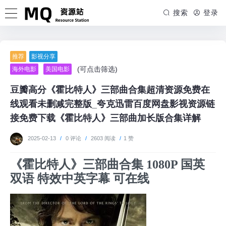
搜索
登录
推荐
影视分享
(可点击筛选)
海外电影
美国电影
豆瓣高分《霍比特人》三部曲合集超清资源免费在
线观看未删减完整版_夸克迅雷百度网盘影视资源链
接免费下载《霍比特人》三部曲加长版合集详解
2025-02-13
/
0 评论
/
2603 阅读
/
1 赞
《霍比特人》三部曲合集 1080P 国英
双语 特效中英字幕 可在线