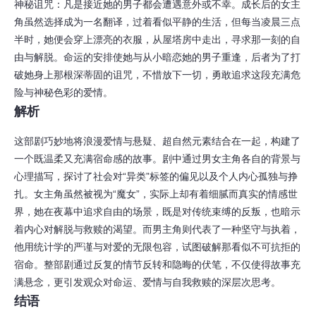
神秘诅咒：凡是接近她的男子都会遭遇意外或不幸。成长后的女主
角虽然选择成为一名翻译，过着看似平静的生活，但每当凌晨三点
半时，她便会穿上漂亮的衣服，从屋塔房中走出，寻求那一刻的自
由与解脱。命运的安排使她与从小暗恋她的男子重逢，后者为了打
破她身上那根深蒂固的诅咒，不惜放下一切，勇敢追求这段充满危
险与神秘色彩的爱情。
解析
这部剧巧妙地将浪漫爱情与悬疑、超自然元素结合在一起，构建了
一个既温柔又充满宿命感的故事。剧中通过男女主角各自的背景与
心理描写，探讨了社会对“异类”标签的偏见以及个人内心孤独与挣
扎。女主角虽然被视为“魔女”，实际上却有着细腻而真实的情感世
界，她在夜幕中追求自由的场景，既是对传统束缚的反叛，也暗示
着内心对解脱与救赎的渴望。而男主角则代表了一种坚守与执着，
他用统计学的严谨与对爱的无限包容，试图破解那看似不可抗拒的
宿命。整部剧通过反复的情节反转和隐晦的伏笔，不仅使得故事充
满悬念，更引发观众对命运、爱情与自我救赎的深层次思考。
结语