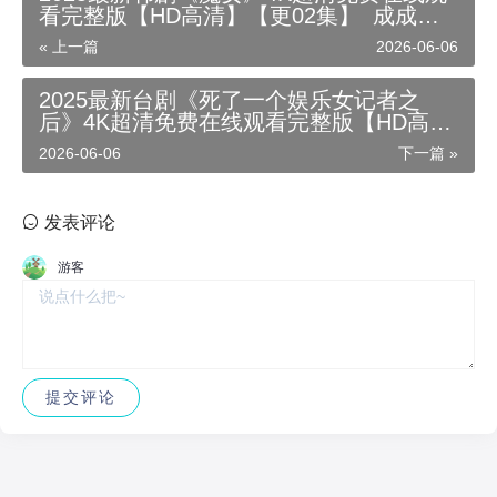
看完整版【HD高清】【更02集】_成成影
院_资源链接百度云/夸克迅雷网盘资源链接
« 上一篇
2026-06-06
免费下载
2025最新台剧《死了一个娱乐女记者之
后》4K超清免费在线观看完整版【HD高
清】【更04集】_成成影院_资源链接百度
2026-06-06
下一篇 »
云/夸克迅雷网盘资源链接免费下载
发表评论
游客