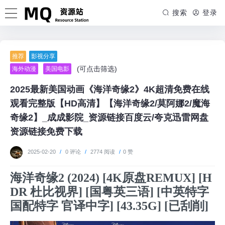
搜索
登录
推荐
影视分享
(可点击筛选)
海外动漫
美国电影
2025最新美国动画《海洋奇缘2》4K超清免费在线
观看完整版【HD高清】【海洋奇缘2/莫阿娜2/魔海
奇缘2】_成成影院_资源链接百度云/夸克迅雷网盘
资源链接免费下载
2025-02-20
/
0 评论
/
2774 阅读
/
0 赞
海洋奇缘2 (2024) [4K原盘REMUX] [H
DR 杜比视界] [国粤英三语] [中英特字
国配特字 官译中字] [43.35G] [已刮削]