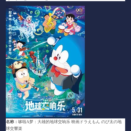
名称：
哆啦A梦：大雄的地球交响乐 映画ドラえもん のび太の地
球交響楽