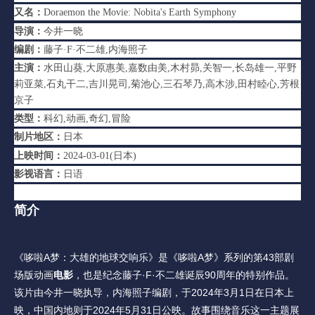
又名：
Doraemon the Movie: Nobita's Earth Symphony
导演：
今井一晓
编剧：
藤子·F·不二雄,内海照子
主演：
水田山葵,大原惠美,嘉数由美,木村昴,关智一,长岛雄一,平野
莉亚菜,石丸干二,吉川晃司,菊池心,三石琴乃,高木涉,田村睦心,芳根
京子
类型：
科幻,动画,奇幻,冒险
制片地区：
日本
上映时间：
2024-03-01(日本)
影视语言：
日语
简介
《哆啦A梦：大雄的地球交响乐》是《哆啦A梦》系列的第43部剧
场版动画
电影
，也是纪念藤子·F·不二雄诞辰90周年的特别作品。
该片由今井一晓执导，内海照子编剧，于2024年3月1日在日本上
映，中国内地则于2024年5月31日公映。故事围绕音乐这一主题展