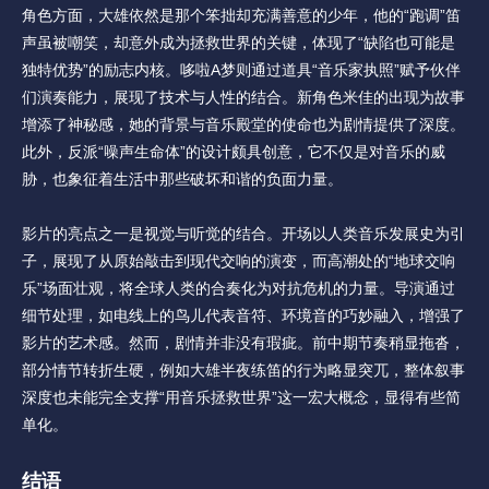
角色方面，大雄依然是那个笨拙却充满善意的少年，他的“跑调”笛
声虽被嘲笑，却意外成为拯救世界的关键，体现了“缺陷也可能是
独特优势”的励志内核。哆啦A梦则通过道具“音乐家执照”赋予伙伴
们演奏能力，展现了技术与人性的结合。新角色米佳的出现为故事
增添了神秘感，她的背景与音乐殿堂的使命也为剧情提供了深度。
此外，反派“噪声生命体”的设计颇具创意，它不仅是对音乐的威
胁，也象征着生活中那些破坏和谐的负面力量。
影片的亮点之一是视觉与听觉的结合。开场以人类音乐发展史为引
子，展现了从原始敲击到现代交响的演变，而高潮处的“地球交响
乐”场面壮观，将全球人类的合奏化为对抗危机的力量。导演通过
细节处理，如电线上的鸟儿代表音符、环境音的巧妙融入，增强了
影片的艺术感。然而，剧情并非没有瑕疵。前中期节奏稍显拖沓，
部分情节转折生硬，例如大雄半夜练笛的行为略显突兀，整体叙事
深度也未能完全支撑“用音乐拯救世界”这一宏大概念，显得有些简
单化。
结语