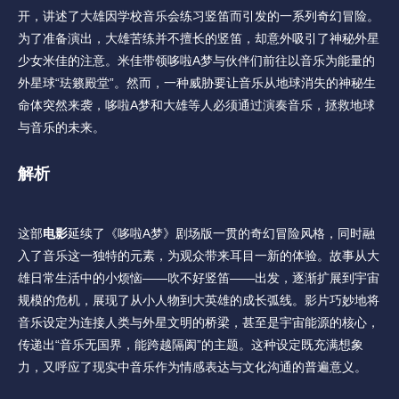
开，讲述了大雄因学校音乐会练习竖笛而引发的一系列奇幻冒险。
为了准备演出，大雄苦练并不擅长的竖笛，却意外吸引了神秘外星
少女米佳的注意。米佳带领哆啦A梦与伙伴们前往以音乐为能量的
外星球“珐籁殿堂”。然而，一种威胁要让音乐从地球消失的神秘生
命体突然来袭，哆啦A梦和大雄等人必须通过演奏音乐，拯救地球
与音乐的未来。
解析
这部
电影
延续了《哆啦A梦》剧场版一贯的奇幻冒险风格，同时融
入了音乐这一独特的元素，为观众带来耳目一新的体验。故事从大
雄日常生活中的小烦恼——吹不好竖笛——出发，逐渐扩展到宇宙
规模的危机，展现了从小人物到大英雄的成长弧线。影片巧妙地将
音乐设定为连接人类与外星文明的桥梁，甚至是宇宙能源的核心，
传递出“音乐无国界，能跨越隔阂”的主题。这种设定既充满想象
力，又呼应了现实中音乐作为情感表达与文化沟通的普遍意义。