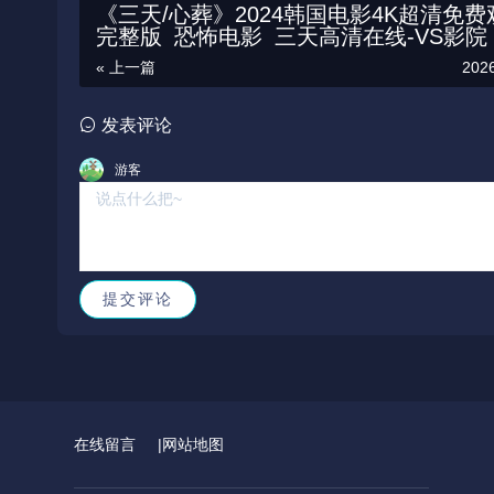
《三天/心葬》2024韩国电影4K超清免费
完整版_恐怖电影_三天高清在线-VS影院
天》详情介绍_三天HD中字在线观看_无
« 上一篇
202
_VS影视
发表评论
游客
在线留言
|
网站地图