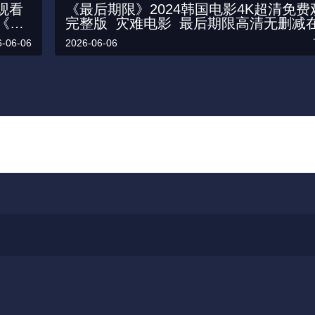
观看
《最后期限》2024韩国电影4K超清免费
《三
完整版_灾难电影_最后期限高清无删减在
广告
VS影院《最后期限》详情介绍_最后期限
6-06-06
2026-06-06
字在线观看_无广告_VS影视