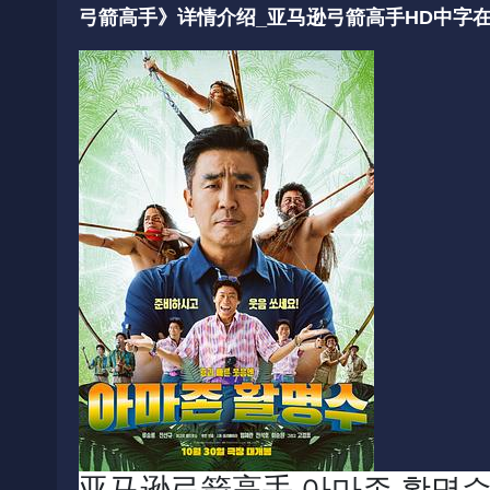
弓箭高手》详情介绍_亚马逊弓箭高手HD中字在
亚马逊弓箭高手 아마존 활명