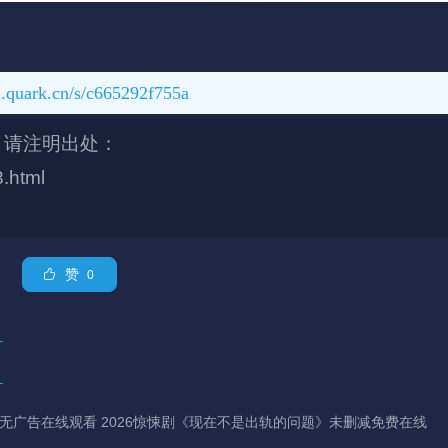
an.quark.cn/s/c665292f755a
，请注明出处：
.html
赞
0
广告在线观看 2026惊悚剧《现在不是出轨的问题》未删减免费在线