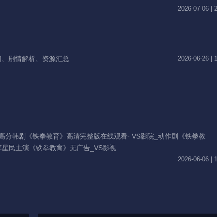
2026-07-06 |
间、剧情解析、资源汇总
2026-06-26 |
6高分韩剧《铁拳教育》高清完整版在线观看- VS影院_动作剧《铁拳教
李星民主演《铁拳教育》无广告_VS影视
2026-06-06 |