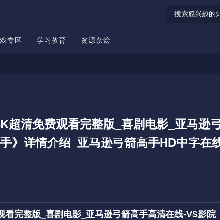
戏专区
学习教育
资源杂烩
4K超清免费观看完整版_喜剧电影_亚马逊
高手》详情介绍_亚马逊弓箭高手HD中字在
观看完整版_喜剧
电影
_亚马逊弓箭高手高清在线-VS影院