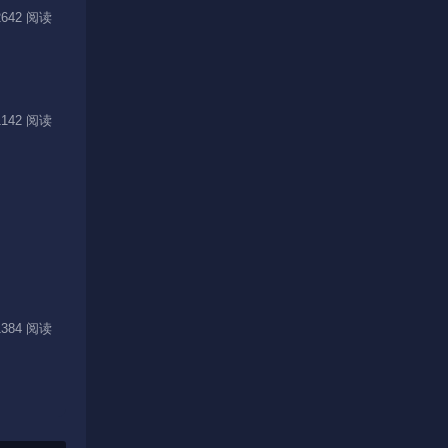
 2642 阅读
 1142 阅读
 1384 阅读