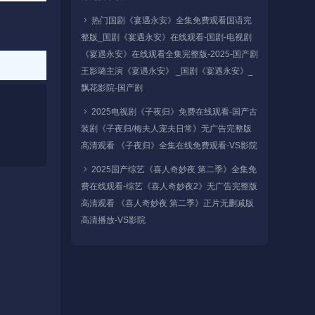
热门国剧《宴遇永安》全集免费观看国语完
整版_国剧《宴遇永安》在线观看-国剧-电视剧
《宴遇永安》在线观看全集完整版-2025-国产剧
王影璐主演《宴遇永安》 _国剧《宴遇永安》_
飘花影院-国产剧
2025电视剧《子夜归》免费在线观看-国产古
装剧《子夜归/梅夫人宠夫日常》无广告完整版
高清观看 《子夜归》全集在线免费观看-VS影院
2025国产综艺《喜人奇妙夜 第二季》全集免
费在线观看-综艺《喜人奇妙夜2》无广告完整版
高清观看 《喜人奇妙夜 第二季》正片无删减版
高清播放-VS影院