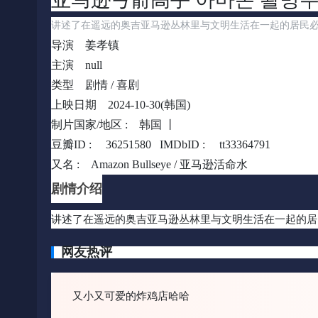
讲述了在遥远的奥吉亚马逊丛林里与文明生活在一起的居民
导演
姜孝镇
主演
null
类型
剧情 / 喜剧
上映日期
2024-10-30(韩国)
制片国家/地区 :
韩国 丨
豆瓣ID :
36251580
IMDbID :
tt33364791
又名 :
Amazon Bullseye / 亚马逊活命水
剧情介绍
讲述了在遥远的奥吉亚马逊丛林里与文明生活在一起的居
网友热评
又小又可爱的炸鸡店哈哈