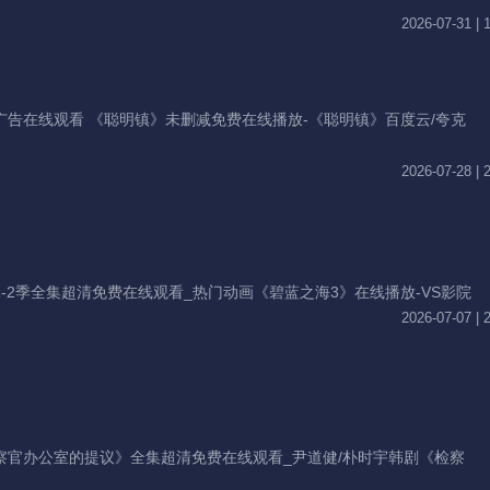
2026-07-31 |
清无广告在线观看 《聪明镇》未删减免费在线播放-《聪明镇》百度云/夸克
2026-07-28 |
1-2季全集超清免费在线观看_热门动画《碧蓝之海3》在线播放-VS影院
2026-07-07 |
检察官办公室的提议》全集超清免费在线观看_尹道健/朴时宇韩剧《检察