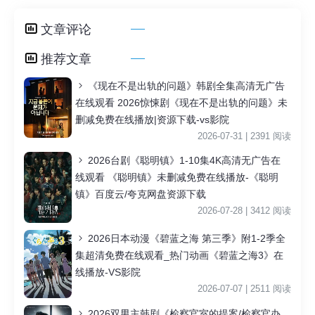
文章评论
推荐文章
《现在不是出轨的问题》韩剧全集高清无广告
在线观看 2026惊悚剧《现在不是出轨的问题》未
删减免费在线播放|资源下载-vs影院
2026-07-31 | 2391 阅读
2026台剧《聪明镇》1-10集4K高清无广告在
线观看 《聪明镇》未删减免费在线播放-《聪明
镇》百度云/夸克网盘资源下载
2026-07-28 | 3412 阅读
2026日本动漫《碧蓝之海 第三季》附1-2季全
集超清免费在线观看_热门动画《碧蓝之海3》在
线播放-VS影院
2026-07-07 | 2511 阅读
2026双男主韩剧《检察官室的提案/检察官办