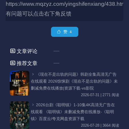
https://www.mqzyz.com/yingshifenxiang/438.html
有问题可以点击右下角反馈
赞
4
文章评论
推荐文章
《现在不是出轨的问题》韩剧全集高清无广告
在线观看 2026惊悚剧《现在不是出轨的问题》未
删减免费在线播放|资源下载-vs影院
2026-07-31 | 2771 阅读
2026台剧《聪明镇》1-10集4K高清无广告在
线观看 《聪明镇》未删减免费在线播放-《聪明
镇》百度云/夸克网盘资源下载
2026-07-28 | 3664 阅读