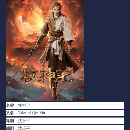
名称：
牧神记
又名：
Tales of Qin Mu
导演：
沈乐平
编剧：
沈乐平