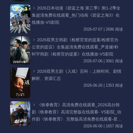
2026日本动漫《碧蓝之海 第三季》附1-2季全
集超清免费在线观看_热门动画《碧蓝之海3》在
线播放-VS影院
2026-07-07 | 2686 阅读
2026双男主韩剧《检察官室的提案/检察官办
公室的提议》全集超清免费在线观看_尹道健/朴
时宇韩剧《检察官的提案》在线播放-VS影院
2026-07-06 | 3061 阅读
2026双男主剧《入戏》百科：上映时间、剧情
解析、资源汇总
2026-06-26 | 1353 阅读
《铁拳教育》高清免费在线观看_2026高分韩
剧《铁拳教育》高清完整版在线观看- VS影院_动
作剧《铁拳教育》 完整版高清免费在线观看-星空
影院李星民主演《铁拳教育》无广告_VS影视
2026-06-06 | 1657 阅读