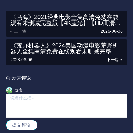
《乌海》2021经典电影全集高清免费在线
观看未删减完整版【4K蓝光】【HD高清无
广告】_不卡影院在线观看_黄轩,杨子姗主
« 上一篇
2026-06-06
演的乌海链接百度云/夸克迅雷网盘资源链
接免费下载
《荒野机器人》2024美国动漫电影荒野机
器人全集高清免费在线观看未删减完整版
【4K蓝光】【国语中字】_哈哩动漫在线观
2026-06-06
下一篇 »
看_荒野机器人链接百度云/夸克迅雷网盘资
源链接免费下载
发表评论
游客