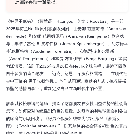
洲国家再拍一遍是吧。
《好男不低头》（荷兰语：Haantjes，英文：Roosters）是一部
2025年荷兰Netflix原创喜剧系列剧，由安娜·范德海德（Anna van 
der Heide）和安娜·范凯姆佩玛（Anna van Keimpema）联合执
导，集结了杰伦·斯皮岑伯格（Jeroen Spitzenberger）、瓦尔德马
·托伦斯特拉（Waldemar Torenstra）、安德烈·东格尔曼斯
（André Dongelmans）和本贾·布鲁伊宁（Benja Bruijning）等实
力派演员。该剧于2025年2月28日在Netflix全球首播，讲述了四位
四十多岁的荷兰老友——迈克、达恩、イ沃和格雷格——在现代社
会中面临的“男子气概危机”。他们试图通过幽默的方式，挽救摇摇
欲坠的感情与事业，重新定义自己在新时代中的位置。
故事以轻松诙谐的笔触，描绘了这群朋友在女性日益强势的社会背
景下，如何应对传统性别角色的颠覆。从每周的羽毛球聚会到各自
的家庭与职场困境，《好男不低头》被誉为“男性版的《豪斯女
郎》（Gooische Vrouwen）”，以其犀利的社会评论和出色的演员
阵容，成为2025年初备受瞩目的荷兰剧集。