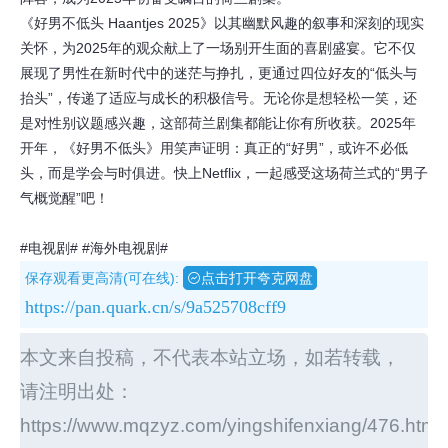
《好男不低头 Haantjes 2025》以其幽默风趣的叙事和深刻的现实
关怀，为2025年的观众献上了一场别开生面的喜剧盛宴。它不仅
展现了男性在新时代中的迷茫与挣扎，更通过四位好友的“低头与
抬头”，传递了适应与成长的积极信号。无论你是想轻松一笑，还
是对性别议题感兴趣，这部荷兰剧集都能让你有所收获。2025年
开年，《好男不低头》用笑声证明：真正的“好男”，或许不必低
头，而是学会与时俱进。快上Netflix，一起感受这场荷兰式的“男子
气概觉醒”吧！
#电视剧#
#海外电视剧#
保存观看更高清(可在线):
点击打开夸克网盘
https://pan.quark.cn/s/9a525708cff9
本文来自投稿，不代表本站立场，如若转载，
请注明出处：
https://www.mqzyz.com/yingshifenxiang/476.html