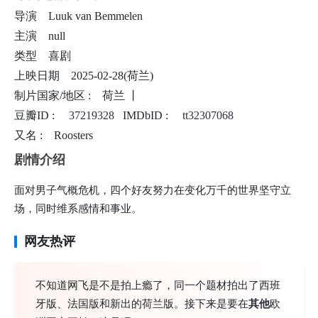
导演
Luuk van Bemmelen
主演
null
类型
喜剧
上映日期
2025-02-28(荷兰)
制片国家/地区 :
荷兰 丨
豆瓣ID :
37219328
IMDbID :
tt32307068
又名 :
Roosters
剧情介绍
面对男子气概危机，四个好友努力在变化万千的世界坚守立
场，同时维系感情和事业。
网友热评
不知道网飞是不是拍上瘾了，同一个题材拍出了西班
牙版、法国版和新出的荷兰版。接下来是要在
其他
欧