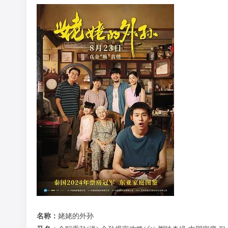
名称：
姥姥的外孙