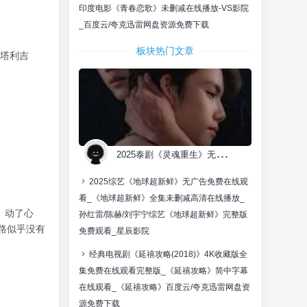
印度电影《青春恋歌》未删减在线播放-VS影院
_百度云/夸克迅雷网盘资源免费下载
板块热门文章
·塔利吉
2
025泰剧《灵魂重生》无广告高清完整版-《灵魂重生》全集未删减在线播放 双男主电视剧《灵魂重生》在线免费观看-星辰影视
2025综艺《地球超新鲜》无广告免费在线观
看_《地球超新鲜》全集未删减高清在线播放_
）动了心
孙红雷/陈赫/刘宇宁综艺《地球超新鲜》完整版
路似乎没有
免费观看_星辰影院
经典电视剧《延禧攻略(2018)》4K收藏版全
集免费在线观看完整版_《延禧攻略》简中字幕
在线观看_《延禧攻略》百度云/夸克迅雷网盘资
源免费下载