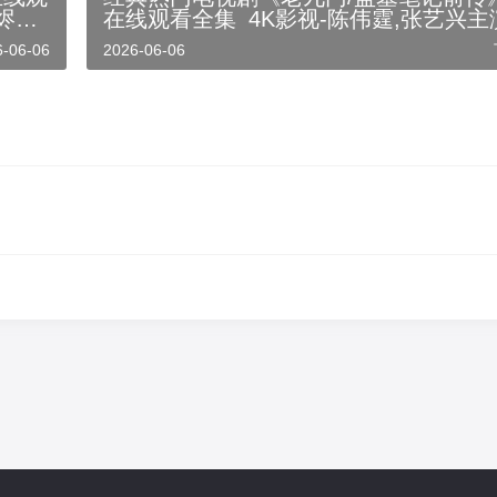
烬》
在线观看全集_4K影视-陈伟霆,张艺兴主
线-国
《老九门》全集48集详情简介_剧情,悬
6-06-06
2026-06-06
播放-MQ影院在线-国语中字高清影视资
载