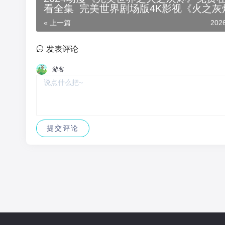
看全集_完美世界剧场版4K影视《火之灰
详情简介_动画电影在线播放-MQ影院在
« 上一篇
202
语中字高清影视资源下载
发表评论
游客