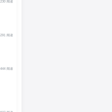
 2230 阅读
 3291 阅读
 2444 阅读