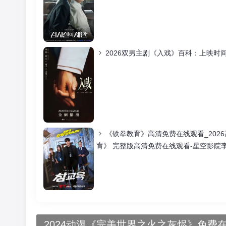
2026双男主剧《入戏》百科：上映时
《铁拳教育》高清免费在线观看_202
育》 完整版高清免费在线观看-星空影院
2024动漫《完美世界之火之灰烬》免费