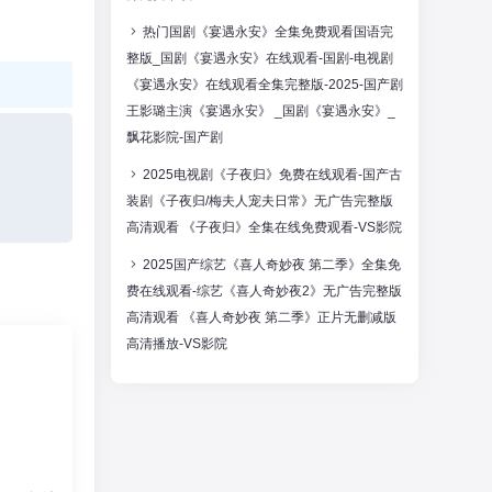
热门国剧《宴遇永安》全集免费观看国语完
整版_国剧《宴遇永安》在线观看-国剧-电视剧
《宴遇永安》在线观看全集完整版-2025-国产剧
王影璐主演《宴遇永安》 _国剧《宴遇永安》_
飘花影院-国产剧
2025电视剧《子夜归》免费在线观看-国产古
装剧《子夜归/梅夫人宠夫日常》无广告完整版
高清观看 《子夜归》全集在线免费观看-VS影院
2025国产综艺《喜人奇妙夜 第二季》全集免
费在线观看-综艺《喜人奇妙夜2》无广告完整版
高清观看 《喜人奇妙夜 第二季》正片无删减版
高清播放-VS影院