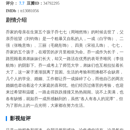
评分：
7.7
豆瓣ID：
34792295
IMDb：
tt13081056
剧情介绍
乔家的母亲在生第五个孩子乔七七（周翊然饰）的时候去世了，父
亲乔祖望（刘钧饰）是一个粗暴又自私的人，一成（白宇饰）、二
强（张晚意饰）、三丽（毛晓彤饰）、四美（宋祖儿饰）、七七，
乔家的五个孩子，在艰苦的岁月里相依为命。乔一成作为长子，一
路照顾着弟弟妹妹们长大，却又一路活在优秀的表哥齐唯民（李佳
航饰）的阴影下。乔一成考上了师范大学，弟妹们也互相拉扯着长
大了，这一家子逐渐脱离了贫困。生活的考验和照拂都不会缺席，
几个人的学业、婚姻、工作都让乔一成操碎了心，而他自己的两次
婚姻也牵动着这个大家庭的喜和忧。他们经历过痛苦的考验，也迎
来过希望和温暖，一路走得跌跌撞撞又热热闹闹。说不上美满，也
各有缺憾，就如乔一成所感触到的，虽然“各人有各人的泥潭”，但
为了那向上的一点光明，大家都在努力生活。
影视短评