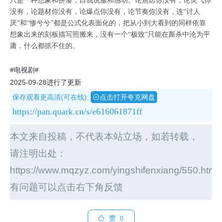
只是一种想象和拼凑，自我说服和感动。论焦虑你没有，论灵气你
没有，论题材你没有，论爆点你没有，论节奏你没有，连“讨人
厌”和“惨兮兮”都是公式化表面化的，把从小到大看到的同样依靠
想象出来的刻板描写照搬来，没有一个“极致”只能在厮杀中沦为平
庸，什么都抓不住的。
#电视剧#
2025-09-28进行了更新
保存观看更高清(可在线):
点击打开夸克网盘
https://pan.quark.cn/s/e616061871ff
本文来自投稿，不代表本站立场，如若转载，
请注明出处：
https://www.mqzyz.com/yingshifenxiang/550.html
有问题可以点击右下角反馈
赞
0