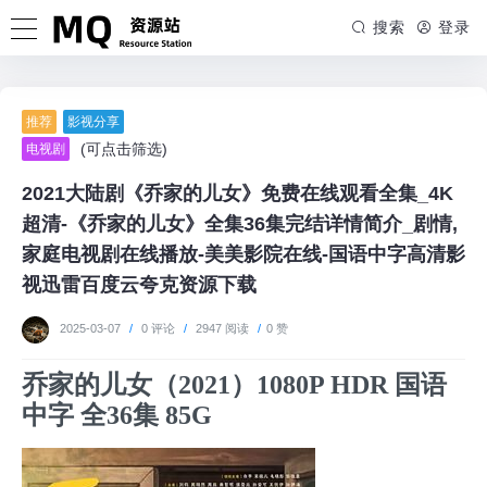
搜索
登录
推荐
影视分享
(可点击筛选)
电视剧
2021大陆剧《乔家的儿女》免费在线观看全集_4K
超清-《乔家的儿女》全集36集完结详情简介_剧情,
家庭电视剧在线播放-美美影院在线-国语中字高清影
视迅雷百度云夸克资源下载
2025-03-07
/
0 评论
/
2947 阅读
/
0 赞
乔家的儿女（2021）1080P HDR 国语
中字 全36集 85G