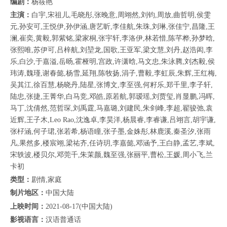
编剧：
杨筱艳
主演：
白宇,宋祖儿,毛晓彤,张晚意,周翊然,刘钧,周放,曲哲明,侯雯
元,孙安可,王悦伊,孙伊涵,唐艺昕,李佳航,朱珠,刘琳,张佳宁,昌隆,王
澜,崔奕,黄毅,郭紫铭,梁家桐,张宇轩,李洛伊,林若惜,陈芊桦,孙梦晗,
张熙唯,苏伊可,吕梓航,刘堃龙,国歌,王亚军,梁文慧,刘丹,赵浩闳,李
乐,白沙,于嘉溢,岳旸,霍桠明,宫政,许潇晗,马文忠,朱泳腾,刘杰毅,侯
玮涛,魏瑾,谢春懿,杨雪,延翔,陈牧扬,涓子,曹毅,李虹辰,朱辉,王红梅,
吴其江,徐百慧,杨晓丹,陆星,张博文,李至强,何籽乐,郑千里,李子轩,
陆忠,张捷,王菁华,白马竞,邓皓,原若航,郭瑷瑶,刘贾玺,肖显鹏,冯晖,
马丁,沈倩然,范哲琛,刘禹霆,马嘉璐,刘建民,朱剑峰,李超,翟骏弛,袁
近辉,王子木,Leo Rao,沈逸卓,李昊洋,杨晨睿,李睿谦,吕翊言,胡宇谦,
张杍涵,何子珺,张若希,杨语瞳,张子墨,金姝彤,林鹿溪,秦圣汐,张雨
凡,果然多,楼宸翊,梁祐齐,任诗玥,李嘉懿,邓涵予,王白静,孟艺,李斌,
宋轶波,楼贝尔,邓莞千,朱茉颜,魏至强,张丽平,曹松,王媛,周小飞,兰
卡初
类型：
剧情,家庭
制片地区：
中国大陆
上映时间：
2021-08-17(中国大陆)
影视语言：
汉语普通话