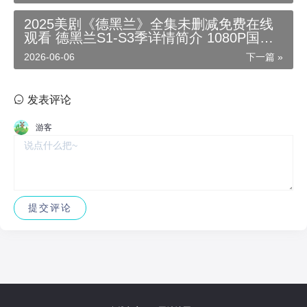
高清影视迅雷百度云夸克资源下载
2025美剧《德黑兰》全集未删减免费在线
观看 德黑兰S1-S3季详情简介 1080P国语
中字_4K高清在线播放-美剧天堂_高清影视
2026-06-06
下一篇 »
迅雷百度云夸克资源下载
发表评论
游客