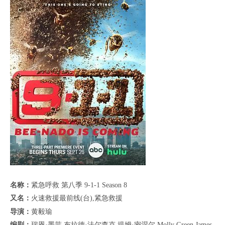
名称：
紧急呼救 第八季 9-1-1 Season 8
又名：
火速救援最前线(台),紧急救援
导演：
黄毅瑜
编剧：
瑞恩·墨菲,布拉德·法尔查克,提姆·密涅尔,Molly Green,James