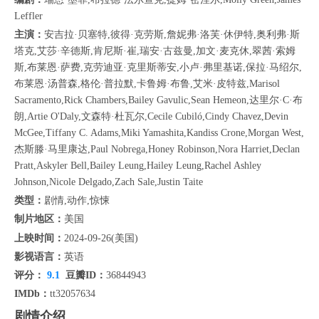
Leffler
主演：
安吉拉·贝塞特,彼得·克劳斯,詹妮弗·洛芙·休伊特,奥利弗·斯
塔克,艾莎·辛德斯,肯尼斯·崔,瑞安·古兹曼,加文·麦克休,翠茜·索姆
斯,布莱恩·萨费,克劳迪亚·克里斯蒂安,小卢·弗里基诺,保拉·马绍尔,
布莱恩·汤普森,格伦·普拉默,卡鲁姆·布鲁,艾米·皮特兹,Marisol
Sacramento,Rick Chambers,Bailey Gavulic,Sean Hemeon,达里尔·C·布
朗,Artie O'Daly,文森特·杜瓦尔,Cecile Cubiló,Cindy Chavez,Devin
McGee,Tiffany C. Adams,Miki Yamashita,Kandiss Crone,Morgan West,
杰斯滕·马里康达,Paul Nobrega,Honey Robinson,Nora Harriet,Declan
Pratt,Askyler Bell,Bailey Leung,Hailey Leung,Rachel Ashley
Johnson,Nicole Delgado,Zach Sale,Justin Taite
类型：
剧情,动作,惊悚
制片地区：
美国
上映时间：
2024-09-26(美国)
影视语言：
英语
评分：
9.1
豆瓣ID：
36844943
IMDb：
tt32057634
剧情介绍