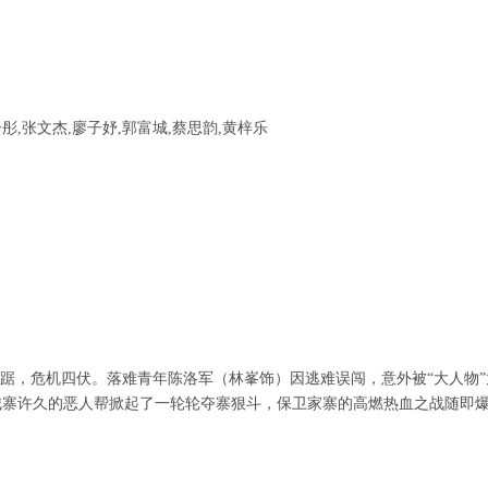
子彤,张文杰,廖子妤,郭富城,蔡思韵,黄梓乐
盘踞，危机四伏。落难青年陈洛军（林峯饰）因逃难误闯，意外被“大人物”
城寨许久的恶人帮掀起了一轮轮夺寨狠斗，保卫家寨的高燃热血之战随即