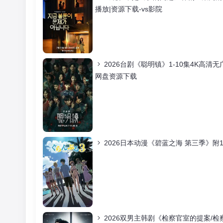
播放|资源下载-vs影院
2026台剧《聪明镇》1-10集4K高
网盘资源下载
2026日本动漫《碧蓝之海 第三季》附
2026双男主韩剧《检察官室的提案/