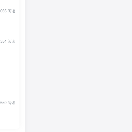
 3065 阅读
 1354 阅读
 1659 阅读