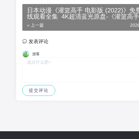
日本动漫《灌篮高手 电影版 (2022)》免
线观看全集_4K超清蓝光原盘-《灌篮高手
影版 (2022)》 全集详情简介_运动,动画
« 上一篇
202
动漫电影在线播放-美美影院在线-国语中
清影视迅雷百度云夸克资源下载
发表评论
游客