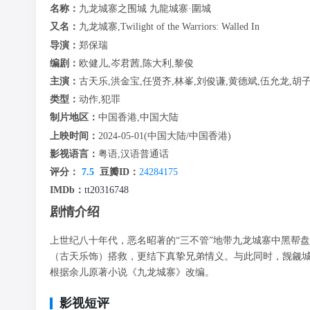
名称：
九龙城寨之围城 九龍城寨·圍城
又名：
九龙城寨,Twilight of the Warriors: Walled In
导演：
郑保瑞
编剧：
欧健儿,岑君茜,陈大利,黎俊
主演：
古天乐,洪金宝,任贤齐,林峯,刘俊谦,黄德斌,伍允龙,胡
类型：
动作,犯罪
制片地区：
中国香港,中国大陆
上映时间：
2024-05-01(中国大陆/中国香港)
影视语言：
粤语,汉语普通话
评分：
7.5
豆瓣ID：
24284175
IMDb：
tt20316748
剧情介绍
上世纪八十年代，恶名昭著的“三不管”地带九龙城寨中黑帮
（古天乐饰）搭救，更结下真挚兄弟情义。与此同时，觊觎
根据余儿原著小说《九龙城寨》改编。
影视短评