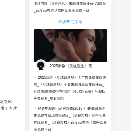
印度电影《青春恋歌》未删减在线播放-VS影院
_百度云/夸克迅雷网盘资源免费下载
板块热门文章
2
025泰剧《灵魂重生》无广告高清完整版-《灵魂重生》全集未删减在线播放 双男主电视剧《灵魂重生》在线免费观看-星辰影视
2025综艺《地球超新鲜》无广告免费在线观
看_《地球超新鲜》全集未删减高清在线播放_
孙红雷/陈赫/刘宇宁综艺《地球超新鲜》完整版
免费观看_星辰影院
龙卷风
爆发！本片
经典电视剧《延禧攻略(2018)》4K收藏版全
集免费在线观看完整版_《延禧攻略》简中字幕
在线观看_《延禧攻略》百度云/夸克迅雷网盘资
源免费下载