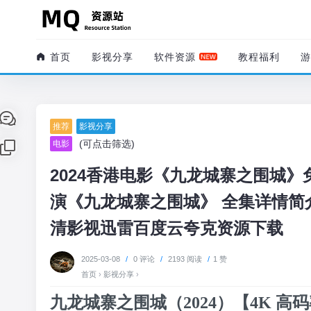
首页
影视分享
软件资源
教程福利
游
推荐
影视分享
(可点击筛选)
电影
2024香港电影《九龙城寨之围城》
演《九龙城寨之围城》 全集详情简
清影视迅雷百度云夸克资源下载
2025-03-08
/
0 评论
/
2193 阅读
/
1 赞
首页
›
影视分享
›
九龙城寨之围城（2024）【4K 高码率