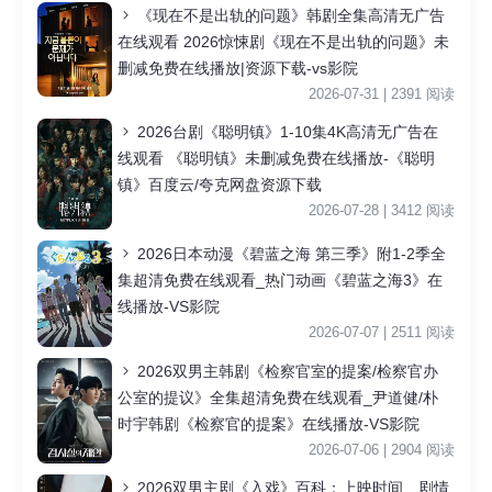
《现在不是出轨的问题》韩剧全集高清无广告
在线观看 2026惊悚剧《现在不是出轨的问题》未
删减免费在线播放|资源下载-vs影院
2026-07-31 | 2391 阅读
2026台剧《聪明镇》1-10集4K高清无广告在
线观看 《聪明镇》未删减免费在线播放-《聪明
镇》百度云/夸克网盘资源下载
2026-07-28 | 3412 阅读
2026日本动漫《碧蓝之海 第三季》附1-2季全
集超清免费在线观看_热门动画《碧蓝之海3》在
线播放-VS影院
2026-07-07 | 2511 阅读
2026双男主韩剧《检察官室的提案/检察官办
公室的提议》全集超清免费在线观看_尹道健/朴
时宇韩剧《检察官的提案》在线播放-VS影院
2026-07-06 | 2904 阅读
2026双男主剧《入戏》百科：上映时间、剧情