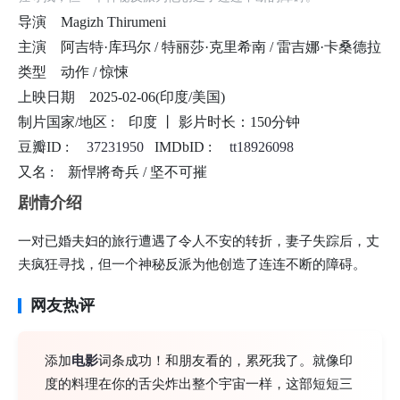
导演
Magizh Thirumeni
主演
阿吉特·库玛尔 / 特丽莎·克里希南 / 雷吉娜·卡桑德拉
类型
动作 / 惊悚
上映日期
2025-02-06(印度/美国)
制片国家/地区 :
印度 丨
影片时长：150分钟
豆瓣ID :
37231950
IMDbID :
tt18926098
又名 :
新悍將奇兵 / 坚不可摧
剧情介绍
一对已婚夫妇的旅行遭遇了令人不安的转折，妻子失踪后，丈
夫疯狂寻找，但一个神秘反派为他创造了连连不断的障碍。
网友热评
添加
电影
词条成功！和朋友看的，累死我了。就像印
度的料理在你的舌尖炸出整个宇宙一样，这部短短三