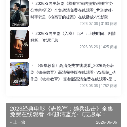
2026双男主韩剧《检察官室的提案/检察官办
公室的提议》全集超清免费在线观看_尹道健/朴
时宇韩剧《检察官的提案》在线播放-VS影院
2026-07-06 | 3193 阅读
2026双男主剧《入戏》百科：上映时间、剧情
解析、资源汇总
2026-06-26 | 1425 阅读
《铁拳教育》高清免费在线观看_2026高分韩
剧《铁拳教育》高清完整版在线观看- VS影院_动
作剧《铁拳教育》 完整版高清免费在线观看-星空
影院李星民主演《铁拳教育》无广告_VS影视
2026-06-06 | 1752 阅读
2023经典电影《志愿军：雄兵出击》全集
免费在线观看_4K超清蓝光-《志愿军：雄
兵出击》全集详情简介_大陆电影在线播放-
« 上一篇
2026-06-06
美美影院在线-内嵌中字高清影视迅雷百度