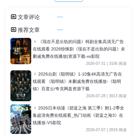
文章评论
推荐文章
《现在不是出轨的问题》韩剧全集高清无广告
在线观看 2026惊悚剧《现在不是出轨的问题》未
删减免费在线播放|资源下载-vs影院
2026-07-31 | 3106 阅读
2026台剧《聪明镇》1-10集4K高清无广告在
线观看 《聪明镇》未删减免费在线播放-《聪明
镇》百度云/夸克网盘资源下载
2026-07-28 | 3913 阅读
2026日本动漫《碧蓝之海 第三季》附1-2季全
集超清免费在线观看_热门动画《碧蓝之海3》在
线播放-VS影院
2026-07-07 | 2819 阅读