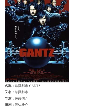
名称：
杀戮都市 GANTZ
又名：
杀戮都市1
导演：
佐藤信介
编剧：
渡边雄介