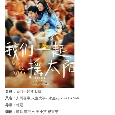
名称：
我们一起摇太阳
又名：
人间喜事,人生大事2,永生花,Viva La Vida
导演：
韩延
编剧：
韩延,李亮文,王小艾,杨富芝