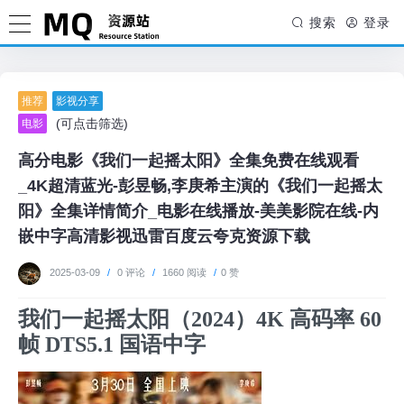
搜索
登录
推荐
影视分享
(可点击筛选)
电影
高分电影《我们一起摇太阳》全集免费在线观看
_4K超清蓝光-彭昱畅,李庚希主演的《我们一起摇太
阳》全集详情简介_电影在线播放-美美影院在线-内
嵌中字高清影视迅雷百度云夸克资源下载
2025-03-09
/
0 评论
/
1660 阅读
/
0 赞
我们一起摇太阳（2024）4K 高码率 60
帧 DTS5.1 国语中字