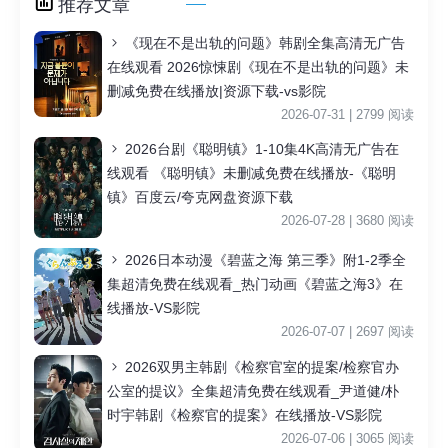
推荐文章
《现在不是出轨的问题》韩剧全集高清无广告
在线观看 2026惊悚剧《现在不是出轨的问题》未
删减免费在线播放|资源下载-vs影院
2026-07-31 | 2799 阅读
2026台剧《聪明镇》1-10集4K高清无广告在
线观看 《聪明镇》未删减免费在线播放-《聪明
镇》百度云/夸克网盘资源下载
2026-07-28 | 3680 阅读
2026日本动漫《碧蓝之海 第三季》附1-2季全
集超清免费在线观看_热门动画《碧蓝之海3》在
线播放-VS影院
2026-07-07 | 2697 阅读
2026双男主韩剧《检察官室的提案/检察官办
公室的提议》全集超清免费在线观看_尹道健/朴
时宇韩剧《检察官的提案》在线播放-VS影院
2026-07-06 | 3065 阅读