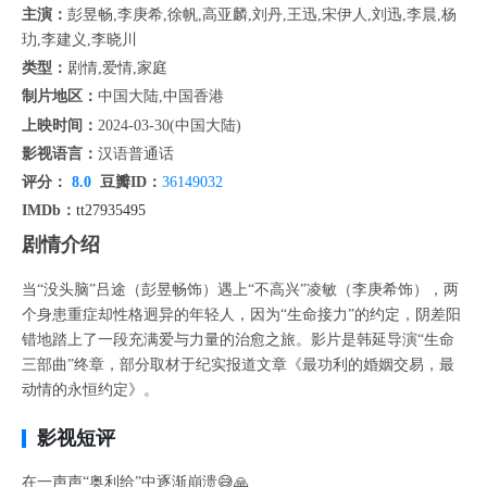
主演：
彭昱畅,李庚希,徐帆,高亚麟,刘丹,王迅,宋伊人,刘迅,李晨,杨
玏,李建义,李晓川
类型：
剧情,爱情,家庭
制片地区：
中国大陆,中国香港
上映时间：
2024-03-30(中国大陆)
影视语言：
汉语普通话
评分：
8.0
豆瓣ID：
36149032
IMDb：
tt27935495
剧情介绍
当“没头脑”吕途（彭昱畅饰）遇上“不高兴”凌敏（李庚希饰），两
个身患重症却性格迥异的年轻人，因为“生命接力”的约定，阴差阳
错地踏上了一段充满爱与力量的治愈之旅。影片是韩延导演“生命
三部曲”终章，部分取材于纪实报道文章《最功利的婚姻交易，最
动情的永恒约定》。
影视短评
在一声声“奥利给”中逐渐崩溃😅🙏