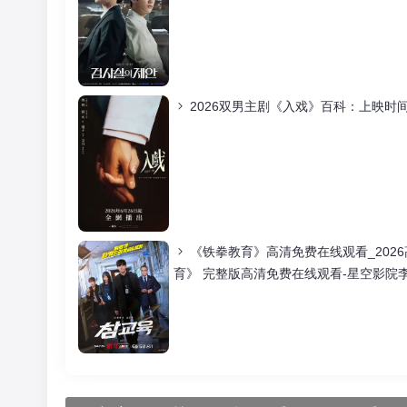
2026双男主剧《入戏》百科：上映时
《铁拳教育》高清免费在线观看_202
育》 完整版高清免费在线观看-星空影院