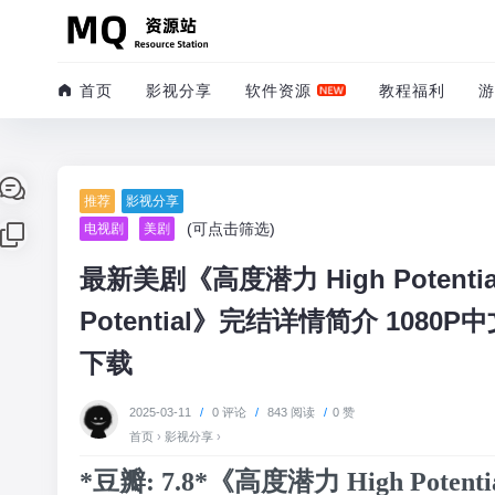
首页
影视分享
软件资源
教程福利
游
推荐
影视分享
(可点击筛选)
电视剧
美剧
最新美剧《高度潜力 High Poten
Potential》完结详情简介 10
下载
2025-03-11
/
0 评论
/
843 阅读
/
0 赞
首页
›
影视分享
›
*豆瓣: 7.8*《高度潜力 High Pote