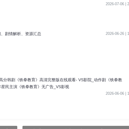
2026-07-06 |
间、剧情解析、资源汇总
2026-06-26 |
6高分韩剧《铁拳教育》高清完整版在线观看- VS影院_动作剧《铁拳教
李星民主演《铁拳教育》无广告_VS影视
2026-06-06 |