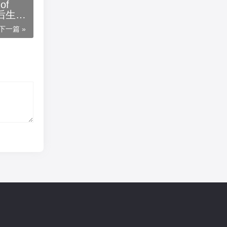
of
后生还
介
下一篇 »
雷百度