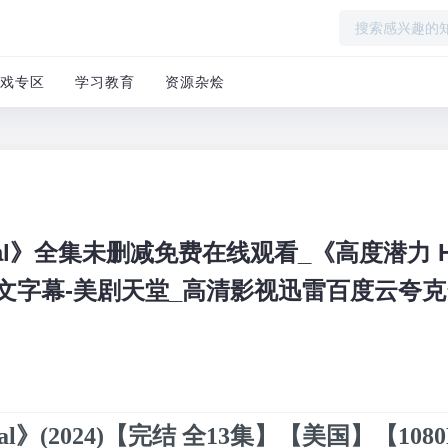
戏专区
学习教育
资源杂烩
tial》全集未删减免费在线观看_《高度潜力 H
80P中文字幕-美剧天堂_高清影视迅雷百度云夸
ntial》(2024)【完结 全13集】【美国】【108