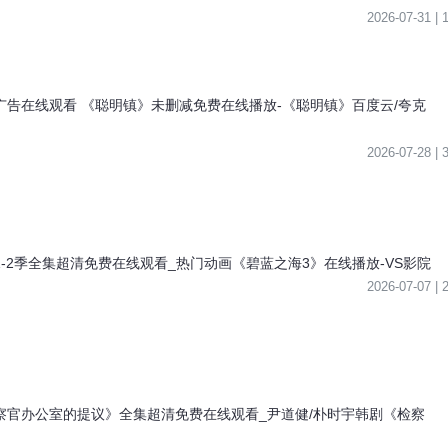
2026-07-31 |
清无广告在线观看 《聪明镇》未删减免费在线播放-《聪明镇》百度云/夸克
2026-07-28 |
1-2季全集超清免费在线观看_热门动画《碧蓝之海3》在线播放-VS影院
2026-07-07 |
检察官办公室的提议》全集超清免费在线观看_尹道健/朴时宇韩剧《检察