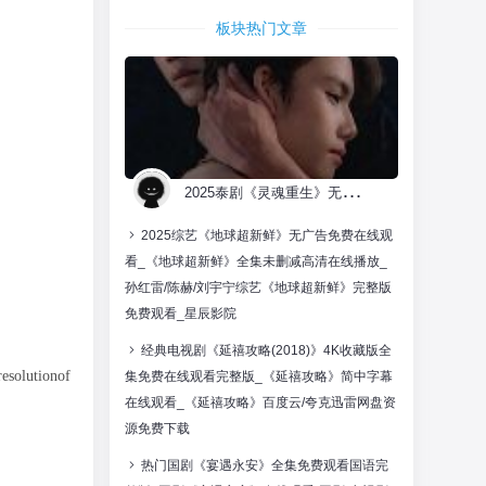
板块热门文章
2
025泰剧《灵魂重生》无广告高清完整版-《灵魂重生》全集未删减在线播放 双男主电视剧《灵魂重生》在线免费观看-星辰影视
2025综艺《地球超新鲜》无广告免费在线观
看_《地球超新鲜》全集未删减高清在线播放_
孙红雷/陈赫/刘宇宁综艺《地球超新鲜》完整版
免费观看_星辰影院
经典电视剧《延禧攻略(2018)》4K收藏版全
esolutionof
集免费在线观看完整版_《延禧攻略》简中字幕
在线观看_《延禧攻略》百度云/夸克迅雷网盘资
源免费下载
热门国剧《宴遇永安》全集免费观看国语完