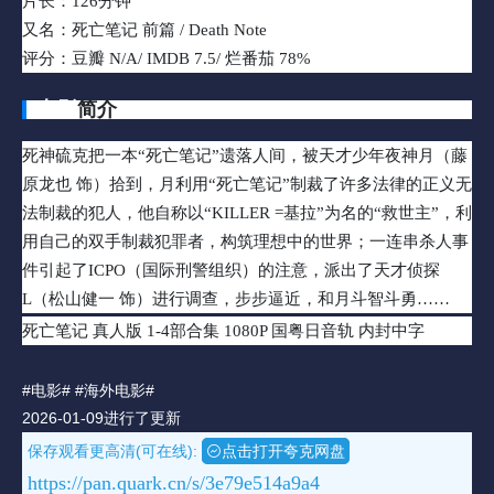
片长：126分钟
又名：死亡笔记 前篇 / Death Note
评分：豆瓣 N/A/ IMDB 7.5/ 烂番茄 78%
电影
简介
死神硫克把一本“死亡笔记”遗落人间，被天才少年夜神月（藤
原龙也 饰）拾到，月利用“死亡笔记”制裁了许多法律的正义无
法制裁的犯人，他自称以“KILLER =基拉”为名的“救世主”，利
用自己的双手制裁犯罪者，构筑理想中的世界；一连串杀人事
件引起了ICPO（国际刑警组织）的注意，派出了天才侦探
L（松山健一 饰）进行调查，步步逼近，和月斗智斗勇……
死亡笔记 真人版 1-4部合集 1080P 国粤日音轨 内封中字
#电影#
#海外电影#
2026-01-09进行了更新
保存观看更高清(可在线):
点击打开夸克网盘
https://pan.quark.cn/s/3e79e514a9a4