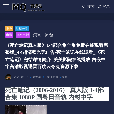
搜索
登录
推荐
影视分享
(可点击筛选)
电影
海外电影
《死亡笔记真人版》1-4部合集全集免费在线观看完
整版_4K超清蓝光无广告-死亡笔记在线观看_《死
亡笔记》完结详情简介_美美影院在线播放-内嵌中
字高清影视迅雷百度云夸克资源下载
2025-03-13
/
0 评论
/
3984 阅读
/
0 赞
死亡笔记（2006-2016） 真人版 1-4部
合集 1080P 国粤日音轨 内封中字