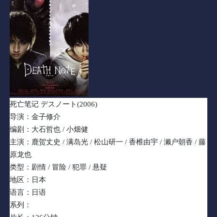
死亡笔记 デスノート(2006)
导演：金子修介
编剧：大石哲也 / 小畑健
主演：鹿贺丈史 / 满岛光 / 松山研一 / 香椎由宇 / 濑户朝香 / 藤
原龙也
类型：剧情 / 冒险 / 犯罪 / 悬疑
地区：日本
语言：日语
系列：