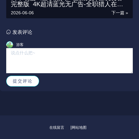
完整版_4K超清蓝光无广告-全职猎人在线
观看_全职猎人完结详情简介_美美影院在
2026-06-06
下一篇 »
线播放-内嵌中字高清影视迅雷百度云夸克
资源下载
发表评论
游客
|
在线留言
网站地图