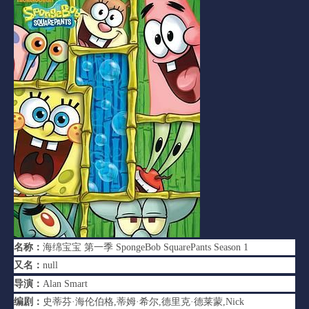
名称：
海绵宝宝 第一季 SpongeBob SquarePants Season 1
又名：
null
导演：
Alan Smart
编剧：
史蒂芬·海伦伯格,蒂姆·希尔,德里克·德莱蒙,Nick