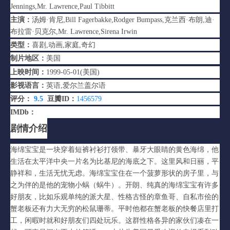
Jennings,Mr. Lawrence,Paul Tibbitt
主演：
汤姆·肯尼,Bill Fagerbakke,Rodger Bumpass,克兰西·布朗,迪·
布拉雷·贝克尔,Mr. Lawrence,Sirena Irwin
类型：
喜剧,动画,家庭,奇幻
制片地区：
美国
上映时间：
1999-05-01(美国)
影视语言：
英语,爱尔兰盖尔语
评分：
9.5
豆瓣ID：
1456579
IMDb：
tt0206512
剧情介绍
海绵宝宝是一块穿着短裤衬衫打领带、暴牙大眼睛的黄色海绵，他
生活在太平洋中央一片名为比基尼的海底之下。这里风和日丽，平
静祥和，生活无忧无虑。海绵宝宝住在一个菠萝形状的房子里，与
之为伴的是他的宠物小蜗（蜗牛）。开朗、纯真的海绵宝宝有许多
好朋友，比如乐观单纯的派大星、性格古怪的章鱼哥、自私市侩的
蟹老板还有力大无穷的松鼠珊蒂。平时他都在蟹老板的快餐店里打
工，闲暇时就和好朋友们四处玩乐。这群性格各异的家伙们凑在一