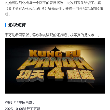
的她可以幻化成每一个阿宝的昔日宿敌。此次阿宝又结识了小真
（奥卡菲娜Awkwafina配音）等新伙伴，并将一同开启这场冒险旅
程。
影视短评
千万别看国语版，蒋欣和黄渤配的还行吧，杨幂真的是灾难。。。
#电影#
#美国电影#
2025-10-09进行了更新