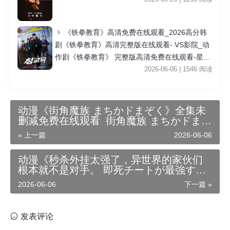
《铁拳教育》高清免费在线观看_2026高分韩
剧《铁拳教育》高清完整版在线观看- VS影院_动
作剧《铁拳教育》 完整版高清免费在线观看-星空
影院李星民主演《铁拳教育》无广告_VS影视
2026-06-06 | 1546 阅读
动漫《街角魔族 まちかドまぞく》全集未
删减免费在线观看_街角魔族 まちかドまぞ
く在线播放_ 4K超清蓝光全集_内封简体中
« 上一篇
2026-06-06
文字幕_迅雷百度云夸克资源下载
动漫《秒杀外挂太强了，异世界的家伙们
根本就不是对手。 即死チートが最強すぎ
て、異世界のやつらがまるで相手になら
2026-06-06
下一篇 »
ないんですが。》全集未删减免费在线观
看_秒杀外挂太强了，异世界的家伙们根本
就不是对手。 即死チートが最強すぎて、
发表评论
異世界のやつらがまるで相手にならない