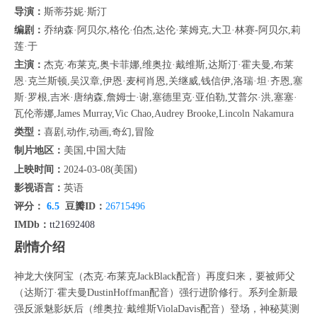
导演：
斯蒂芬妮·斯汀
编剧：
乔纳森·阿贝尔,格伦·伯杰,达伦·莱姆克,大卫·林赛-阿贝尔,莉
莲·于
主演：
杰克·布莱克,奥卡菲娜,维奥拉·戴维斯,达斯汀·霍夫曼,布莱
恩·克兰斯顿,吴汉章,伊恩·麦柯肖恩,关继威,钱信伊,洛瑞·坦·齐恩,塞
斯·罗根,吉米·唐纳森,詹姆士·谢,塞德里克·亚伯勒,艾普尔·洪,塞塞·
瓦伦蒂娜,James Murray,Vic Chao,Audrey Brooke,Lincoln Nakamura
类型：
喜剧,动作,动画,奇幻,冒险
制片地区：
美国,中国大陆
上映时间：
2024-03-08(美国)
影视语言：
英语
评分：
6.5
豆瓣ID：
26715496
IMDb：
tt21692408
剧情介绍
神龙大侠阿宝（杰克·布莱克JackBlack配音）再度归来，要被师父
（达斯汀·霍夫曼DustinHoffman配音）强行进阶修行。系列全新最
强反派魅影妖后（维奥拉·戴维斯ViolaDavis配音）登场，神秘莫测