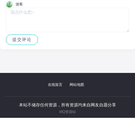
んですが。在线播放_ 4K超清蓝光全集_内
游客
封简体中文字幕_迅雷百度云夸克资源下载
|
在线留言
网站地图
本站不储存任何资源，所有资源均来自网友自愿分享
MQ资源站
举报/反馈(处理提醒更新等)