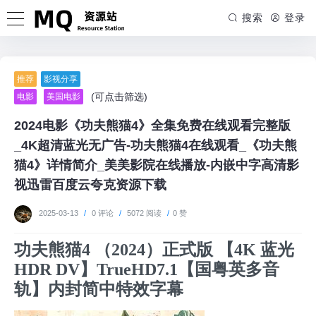
搜索
登录
推荐
影视分享
(可点击筛选)
电影
美国电影
2024电影《功夫熊猫4》全集免费在线观看完整版
_4K超清蓝光无广告-功夫熊猫4在线观看_《功夫熊
猫4》详情简介_美美影院在线播放-内嵌中字高清影
视迅雷百度云夸克资源下载
2025-03-13
/
0 评论
/
5072 阅读
/
0 赞
功夫熊猫4 （2024）正式版 【4K 蓝光
HDR DV】TrueHD7.1【国粤英多音
轨】内封简中特效字幕