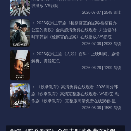
线播放-VS影院
2026-07-07 | 2549 阅读
2026双男主韩剧《检察官室的提案/检察官办
公室的提议》全集超清免费在线观看_尹道健/朴
时宇韩剧《检察官的提案》在线播放-VS影院
2026-07-06 | 2933 阅读
2026双男主剧《入戏》百科：上映时间、剧情
解析、资源汇总
2026-06-26 | 1299 阅读
《铁拳教育》高清免费在线观看_2026高分韩
剧《铁拳教育》高清完整版在线观看- VS影院_动
作剧《铁拳教育》 完整版高清免费在线观看-星空
影院李星民主演《铁拳教育》无广告_VS影视
2026-06-06 | 1589 阅读