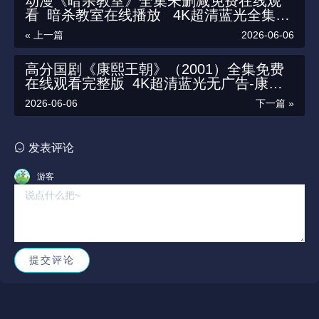
动漫《暗杀教室》全集未删减免费在线观
看_暗杀教室在线播放_ 4K超清蓝光全集_
内封简体中文字幕_迅雷百度云夸克资源下
« 上一篇
2026-06-06
载
高分国剧《康熙王朝》（2001）全集免费
在线观看完整版_4K超清蓝光无广告-康熙
王朝未删减版在线观看_《康熙王朝》详情
2026-06-06
下一篇 »
简介-内嵌中字高清影视迅雷百度云夸克资
源下载
发表评论
游客