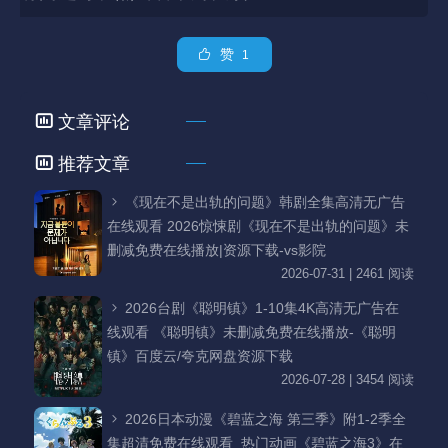
赞
1
文章评论
推荐文章
《现在不是出轨的问题》韩剧全集高清无广告
在线观看 2026惊悚剧《现在不是出轨的问题》未
删减免费在线播放|资源下载-vs影院
2026-07-31 | 2461 阅读
2026台剧《聪明镇》1-10集4K高清无广告在
线观看 《聪明镇》未删减免费在线播放-《聪明
镇》百度云/夸克网盘资源下载
2026-07-28 | 3454 阅读
2026日本动漫《碧蓝之海 第三季》附1-2季全
集超清免费在线观看_热门动画《碧蓝之海3》在