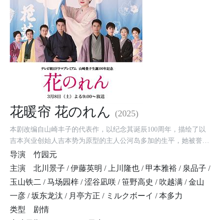
花暖帘 花のれん
(2025)
本剧改编自山崎丰子的代表作，以纪念其诞辰100周年，描绘了以
吉本兴业创始人吉本势为原型的主人公河岛多加的生平，她被誉
为“日本娱乐界之母”。多加不仅是演艺行业的先锋，还在个人生活
导演
竹园元
中作为妻子、母亲和女性，展现出勇敢而富有情感的一面。她率先
主演
北川景子 / 伊藤英明 / 上川隆也 / 甲本雅裕 / 泉品子 /
采用“试镜制”、发展粉丝经济，开创了现代娱乐战略的雏形。
玉山铁二 / 马场园梓 / 涩谷凪咲 / 笹野高史 / 吹越满 / 金山
一彦 / 坂东龙汰 / 月亭方正 / ミルクボーイ / 本多力
类型
剧情