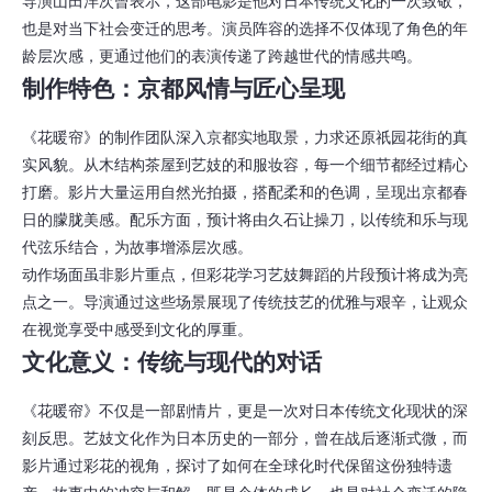
导演山田洋次曾表示，这部电影是他对日本传统文化的一次致敬，
也是对当下社会变迁的思考。演员阵容的选择不仅体现了角色的年
龄层次感，更通过他们的表演传递了跨越世代的情感共鸣。
制作特色：京都风情与匠心呈现
《花暖帘》的制作团队深入京都实地取景，力求还原祇园花街的真
实风貌。从木结构茶屋到艺妓的和服妆容，每一个细节都经过精心
打磨。影片大量运用自然光拍摄，搭配柔和的色调，呈现出京都春
日的朦胧美感。配乐方面，预计将由久石让操刀，以传统和乐与现
代弦乐结合，为故事增添层次感。
动作场面虽非影片重点，但彩花学习艺妓舞蹈的片段预计将成为亮
点之一。导演通过这些场景展现了传统技艺的优雅与艰辛，让观众
在视觉享受中感受到文化的厚重。
文化意义：传统与现代的对话
《花暖帘》不仅是一部剧情片，更是一次对日本传统文化现状的深
刻反思。艺妓文化作为日本历史的一部分，曾在战后逐渐式微，而
影片通过彩花的视角，探讨了如何在全球化时代保留这份独特遗