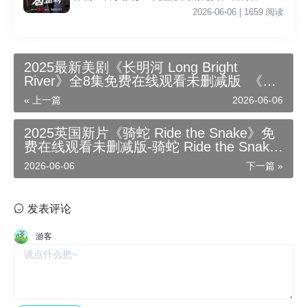
影院李星民主演《铁拳教育》无广告_VS影视
2026-06-06 | 1659 阅读
2025最新美剧《长明河 Long Bright
River》全8集免费在线观看未删减版_《长
明河》详情简介_长明河在线播放-不卡影院
« 上一篇
2026-06-06
_高清影视资源免费下载
2025英国新片《骑蛇 Ride the Snake》免
费在线观看未删减版-骑蛇 Ride the Snake
在线观看_详情简介-内嵌中字高清影视迅雷
2026-06-06
下一篇 »
百度云夸克资源下载
发表评论
游客