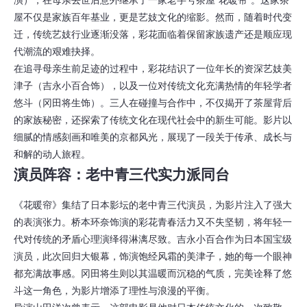
演），在母亲去世后意外继承了一家老字号茶屋“花暖帘”。这家茶
屋不仅是家族百年基业，更是艺妓文化的缩影。然而，随着时代变
迁，传统艺妓行业逐渐没落，彩花面临着保留家族遗产还是顺应现
代潮流的艰难抉择。
在追寻母亲生前足迹的过程中，彩花结识了一位年长的资深艺妓美
津子（吉永小百合饰），以及一位对传统文化充满热情的年轻学者
悠斗（冈田将生饰）。三人在碰撞与合作中，不仅揭开了茶屋背后
的家族秘密，还探索了传统文化在现代社会中的新生可能。影片以
细腻的情感刻画和唯美的京都风光，展现了一段关于传承、成长与
和解的动人旅程。
演员阵容：老中青三代实力派同台
《花暖帘》集结了日本影坛的老中青三代演员，为影片注入了强大
的表演张力。桥本环奈饰演的彩花青春活力又不失坚韧，将年轻一
代对传统的矛盾心理演绎得淋漓尽致。吉永小百合作为日本国宝级
演员，此次回归大银幕，饰演饱经风霜的美津子，她的每一个眼神
都充满故事感。冈田将生则以其温暖而沉稳的气质，完美诠释了悠
斗这一角色，为影片增添了理性与浪漫的平衡。