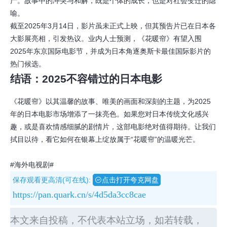
产。故事中的冲突与和解，既是个体的成长，也是对社会变迁的隐
喻。
截至2025年3月14日，影片虽未正式上映，但其预告片已在日本各
大影展亮相，引发热议。业内人士预测，《花暖帘》有望入围
2025年东京国际电影节，并成为日本角逐奥斯卡最佳国际影片的
热门候选。
结语：2025不容错过的日本电影
《花暖帘》以其温馨的故事、唯美的画面和深刻的主题，为2025
年的日本电影市场增添了一抹亮色。如果您对日本传统文化感兴
趣，或是喜欢情感细腻的剧情片，这部电影绝对值得期待。让我们
拭目以待，看它如何在银幕上绽放属于“花暖帘”的温暖光芒。
#海外电视剧#
保存观看更高清(可在线):
点击打开夸克网盘
https://pan.quark.cn/s/4d5da3cc8cae
本文来自投稿，不代表本站立场，如若转载，