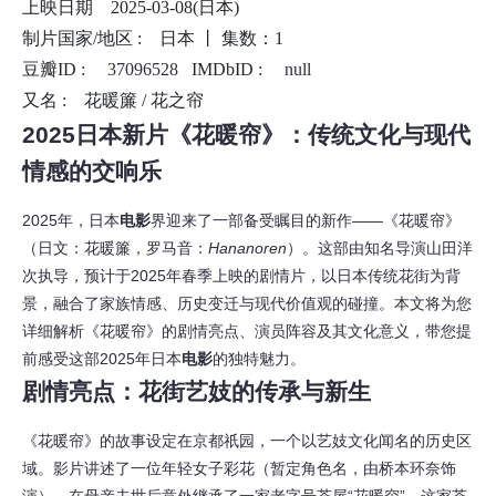
上映日期
2025-03-08(日本)
制片国家/地区 :
日本 丨
集数：1
豆瓣ID :
37096528
IMDbID :
null
又名 :
花暖簾 / 花之帘
2025日本新片《花暖帘》：传统文化与现代
情感的交响乐
2025年，日本
电影
界迎来了一部备受瞩目的新作——《花暖帘》
（日文：花暖簾，罗马音：
Hananoren
）。这部由知名导演山田洋
次执导，预计于2025年春季上映的剧情片，以日本传统花街为背
景，融合了家族情感、历史变迁与现代价值观的碰撞。本文将为您
详细解析《花暖帘》的剧情亮点、演员阵容及其文化意义，带您提
前感受这部2025年日本
电影
的独特魅力。
剧情亮点：花街艺妓的传承与新生
《花暖帘》的故事设定在京都祇园，一个以艺妓文化闻名的历史区
域。影片讲述了一位年轻女子彩花（暂定角色名，由桥本环奈饰