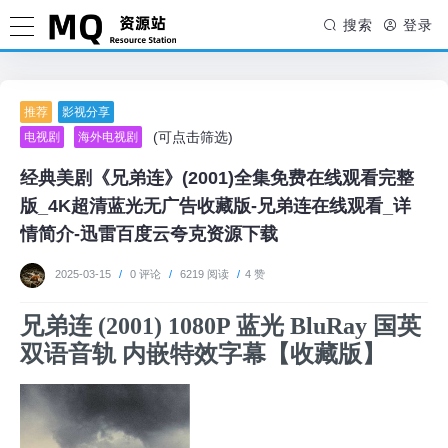
搜索
登录
推荐
影视分享
(可点击筛选)
电视剧
海外电视剧
经典美剧《兄弟连》(2001)全集免费在线观看完整
版_4K超清蓝光无广告收藏版-兄弟连在线观看_详
情简介-迅雷百度云夸克资源下载
2025-03-15
/
0 评论
/
6219 阅读
/
4 赞
兄弟连 (2001) 1080P 蓝光 BluRay 国英
双语音轨 内嵌特效字幕【收藏版】