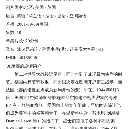
制片国家/地区: 美国 / 英国
语言: 英语 / 荷兰语 / 法语 / 德语 / 立陶宛语
首播: 2001-09-09(美国)
集数: 10
单集片长: 70分钟
又名: 战火兄弟连 / 雷霆伞兵(港) / 诺曼底大空降(台)
IMDb: tt0185906
兄弟连的剧情简介 · · · · · ·
第二次世界大战接近尾声，同时也到了战况最为惨烈的时
节。德国纳粹节节败退，同盟国决定在欧洲开辟第二战场，而
法国北部的诺曼底则成为新局开端的要冲所在。1944年6月6
日，美国101空降师506团E连奉命空降这个枪火密集的海滩。
E连有一群热血贲张、爱国向上的青年组成，严酷的训练让他
们成为美军中的精英和骨干。在温斯特中尉（戴米恩·刘易斯
Damian Lewis 饰）的指挥下，战士们克服了各种不利因素，
出色完成了登陆之战。在此之后，高密集度的战斗拉开了序