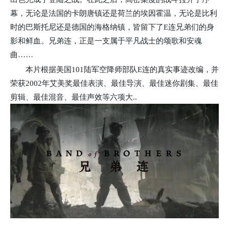
幕，无论是法国的卡朗唐镇还是荷兰的埃因霍温，无论是比利
时的巴斯托尼还是德国的海格纳镇，皆留下了E连兄弟们的身
影和鲜血。兄弟连，正是一支属于平凡战士的颂歌和安魂
曲……
本片根据美国101陆军空降师部队E连的真实事迹改编，并
荣获2002年艾美奖最佳表演、最佳导演、最佳迷你剧集、最佳
剪辑、最佳混音、最佳声效等六项大..