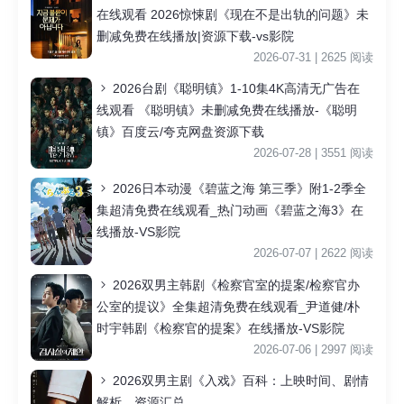
在线观看 2026惊悚剧《现在不是出轨的问题》未
删减免费在线播放|资源下载-vs影院
2026-07-31 | 2625 阅读
2026台剧《聪明镇》1-10集4K高清无广告在
线观看 《聪明镇》未删减免费在线播放-《聪明
镇》百度云/夸克网盘资源下载
2026-07-28 | 3551 阅读
2026日本动漫《碧蓝之海 第三季》附1-2季全
集超清免费在线观看_热门动画《碧蓝之海3》在
线播放-VS影院
2026-07-07 | 2622 阅读
2026双男主韩剧《检察官室的提案/检察官办
公室的提议》全集超清免费在线观看_尹道健/朴
时宇韩剧《检察官的提案》在线播放-VS影院
2026-07-06 | 2997 阅读
2026双男主剧《入戏》百科：上映时间、剧情
解析、资源汇总