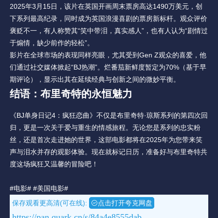
2025年3月15日，该片在英国开画周末票房高达1490万美元，创
下系列最高纪录，同时成为英国浪漫喜剧的票房新标杆。观众评价
褒贬不一，有人称赞其“笑中带泪，真实感人”，也有人认为“剧情过
于煽情，缺少前作的轻松”。
影片在全球市场的表现同样亮眼，尤其受到Gen Z观众的喜爱，他
们通过社交媒体掀起“BJ热潮”。烂番茄新鲜度暂定为70%（基于早
期评论），显示出其在延续经典与创新之间的微妙平衡。
结语：布里奇特的永恒魅力
《BJ单身日记4：疯狂恋曲》不仅是布里奇特·琼斯系列的第四次回
归，更是一次关于爱与重生的情感旅程。无论您是系列的忠实粉
丝，还是首次走进她的世界，这部电影都将在2025年为您带来笑
声与泪水并存的观影体验。现在就标记日历，准备好与布里奇特共
度这场疯狂又温馨的冒险吧！
#电影#
#美国电影#
保存观看更高清(可在线):
点击打开夸克网盘
https://pan.quark.cn/s/84a4e8555dab