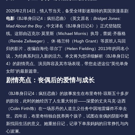
2025年2月14日，情人节当天，备受全球影迷期待的英国浪漫喜剧
电影
《BJ单身日记4：疯狂恋曲》（英文原名：
Bridget Jones: 
Mad About the Boy
，中文译名《BJ单身日记4》）正式登陆院
线。这部由迈克尔·莫里斯（Michael Morris）执导，蕾妮·齐薇格
（Renée Zellweger）、休·格兰特（Hugh Grant）等原班人马回
归的影片，改编自海伦·菲尔丁（Helen Fielding）2013年的同名小
说，为经典系列注入新的活力。本文将为您详细解析《BJ单身日记
4》的剧情亮点、演员阵容及其市场表现，带您走进这位“英伦单身
女郎”的最新篇章。
剧情亮点：丧偶后的爱情与成长
《BJ单身日记4：疯狂恋曲》的故事发生在布里奇特·琼斯五十多岁
的阶段，此时的她经历了人生重大转折——深爱的丈夫马克·达西
（Colin Firth饰）在一场苏丹的人道主义任务中因地雷爆炸不幸去
世。四年后，布里奇特独自抚养两个孩子，试图在丧偶的阴影中重
新找回生活的意义。她重拾日记，记录下单亲妈妈的日常挣扎与内
心波澜。