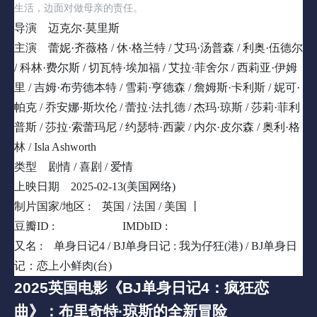
生活，边面对做母亲的责任。
导演
迈克尔·莫里斯
主演
蕾妮·齐薇格 / 休·格兰特 / 艾玛·汤普森 / 利奥·伍德尔
/ 科林·费尔斯 / 切瓦特·埃加福 / 艾拉·菲舍尔 / 西莉亚·伊姆
里 / 吉姆·布劳德本特 / 雪莉·亨德森 / 詹姆斯·卡利斯 / 妮可·
帕克 / 乔安娜·斯坎伦 / 蕾拉·法扎德 / 杰玛·琼斯 / 莎莉·菲利
普斯 / 莎拉·索蕾玛尼 / 约瑟特·西蒙 / 内尔·皮尔森 / 奥利·格
林 / Isla Ashworth
类型
剧情 / 喜剧 / 爱情
上映日期
2025-02-13(美国网络)
制片国家/地区 :
英国 / 法国 / 美国 丨
豆瓣ID :
36848001
IMDbID :
tt32063050
又名 :
单身日记4 / BJ单身日记 : 我为仔狂(港) / BJ单身日
记：恋上小鲜肉(台)
2025英国
电影
《BJ单身日记4：疯狂恋
曲》：布里奇特·琼斯的全新冒险