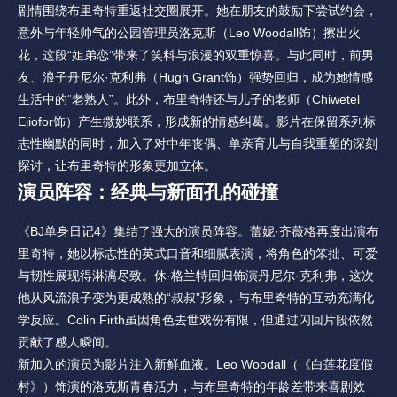
剧情围绕布里奇特重返社交圈展开。她在朋友的鼓励下尝试约会，
意外与年轻帅气的公园管理员洛克斯（Leo Woodall饰）擦出火
花，这段“姐弟恋”带来了笑料与浪漫的双重惊喜。与此同时，前男
友、浪子丹尼尔·克利弗（Hugh Grant饰）强势回归，成为她情感
生活中的“老熟人”。此外，布里奇特还与儿子的老师（Chiwetel 
Ejiofor饰）产生微妙联系，形成新的情感纠葛。影片在保留系列标
志性幽默的同时，加入了对中年丧偶、单亲育儿与自我重塑的深刻
探讨，让布里奇特的形象更加立体。
演员阵容：经典与新面孔的碰撞
《BJ单身日记4》集结了强大的演员阵容。蕾妮·齐薇格再度出演布
里奇特，她以标志性的英式口音和细腻表演，将角色的笨拙、可爱
与韧性展现得淋漓尽致。休·格兰特回归饰演丹尼尔·克利弗，这次
他从风流浪子变为更成熟的“叔叔”形象，与布里奇特的互动充满化
学反应。Colin Firth虽因角色去世戏份有限，但通过闪回片段依然
贡献了感人瞬间。
新加入的演员为影片注入新鲜血液。Leo Woodall（《白莲花度假
村》）饰演的洛克斯青春活力，与布里奇特的年龄差带来喜剧效