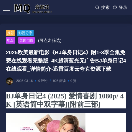
搜索
登录
推荐
影视分享
(可点击筛选)
电影
美国电影
2025欧美最新电影《BJ单身日记4》附1-3季全集免
费在线观看完整版_4K超清蓝光无广告BJ单身日记4
在线观看_详情简介-迅雷百度云夸克资源下载
2025-03-16
/
0 评论
/
925 阅读
/
0 赞
BJ单身日记4 (2025) 爱情喜剧 1080p/ 4
K [英语简中双字幕][附前三部]