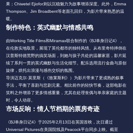
果；Chiwetel Ejiofor则以沉稳魅力为故事增添深度。此外，Emma 
Thompson、Jim Broadbent等老面孔回归，为影片带来熟悉的温
暖。
制作特色：英式幽默与情感共鸣
由Working Title Films和Miramax联合制作的《BJ单身日记4》，
在伦敦实地取景，展现了英伦都市的独特风情。从布里奇特摔倒在
汉普斯特德荒野的搞笑场面，到她与孩子共处的温馨家居，影片延
续了系列一贯的英式幽默与生活化细节。配乐选用流行金曲与原创
旋律，烘托出浪漫与感伤交织的氛围。
导演迈克尔·莫里斯（《致莱斯利》）为影片带来了更成熟的叙事
手法，平衡了喜剧与悲剧元素。相比前作的轻快节奏，这部电影在
笑料之外增添了更多情感重量，尤其在处理丧偶与单亲家庭的主题
时，令人动容。
市场反响：情人节档期的票房奇迹
《BJ单身日记4》于2025年2月13日在英国首映，次日通过
Universal Pictures在美国院线及Peacock平台同步上映。截至