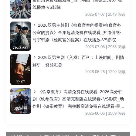
集超清免费在线观看_热门动画《碧蓝之海3》在
线播放-VS影院
2026-07-07 | 2549 阅读
2026双男主韩剧《检察官室的提案/检察官办
公室的提议》全集超清免费在线观看_尹道健/朴
时宇韩剧《检察官的提案》在线播放-VS影院
2026-07-06 | 2933 阅读
2026双男主剧《入戏》百科：上映时间、剧情
解析、资源汇总
2026-06-26 | 1299 阅读
《铁拳教育》高清免费在线观看_2026高分韩
剧《铁拳教育》高清完整版在线观看- VS影院_动
作剧《铁拳教育》 完整版高清免费在线观看-星空
影院李星民主演《铁拳教育》无广告_VS影视
2026-06-06 | 1589 阅读