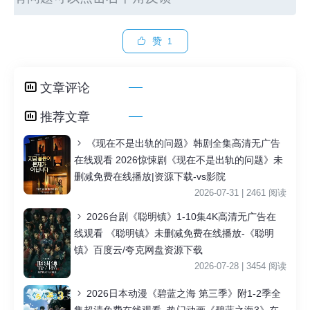
赞
1
文章评论
推荐文章
《现在不是出轨的问题》韩剧全集高清无广告
在线观看 2026惊悚剧《现在不是出轨的问题》未
删减免费在线播放|资源下载-vs影院
2026-07-31 | 2461 阅读
2026台剧《聪明镇》1-10集4K高清无广告在
线观看 《聪明镇》未删减免费在线播放-《聪明
镇》百度云/夸克网盘资源下载
2026-07-28 | 3454 阅读
2026日本动漫《碧蓝之海 第三季》附1-2季全