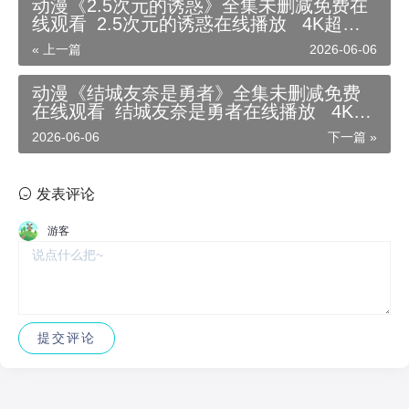
动漫《2.5次元的诱惑》全集未删减免费在
线观看_2.5次元的诱惑在线播放_ 4K超清
蓝光全集_内封简体中文字幕_迅雷百度云
« 上一篇
2026-06-06
夸克资源下载
动漫《结城友奈是勇者》全集未删减免费
在线观看_结城友奈是勇者在线播放_ 4K超
清蓝光全集_内封简体中文字幕_迅雷百度
2026-06-06
下一篇 »
云夸克资源下载
发表评论
游客