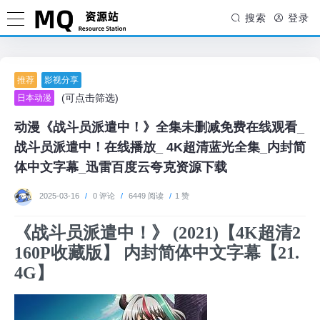
搜索
登录
推荐
影视分享
(可点击筛选)
日本动漫
动漫《战斗员派遣中！》全集未删减免费在线观看_
战斗员派遣中！在线播放_ 4K超清蓝光全集_内封简
体中文字幕_迅雷百度云夸克资源下载
2025-03-16
/
0 评论
/
6449 阅读
/
1 赞
《战斗员派遣中！》 (2021)【4K超清2
160P收藏版】 内封简体中文字幕【21.
4G】