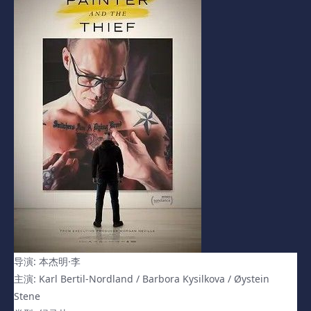
导演: 本杰明·李
主演: Karl Bertil-Nordland / Barbora Kysilkova / Øystein
Stene