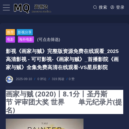
搜索
登录
推荐
影视分享
(可点击筛选)
电影
海外电影
影视《画家与贼》完整版资源免费在线观看_2025
高清影视 - 可可影视-《画家与贼》_首播影院《画
家与贼》全集免费高清在线观看-VS星辰影院
2025-09-10
/
0 评论
/
319 阅读
/
0 赞
画家与贼 (2020)丨8.1分丨圣丹斯
电影
节 评审团大奖 世界
电影
单元纪录片(提
名)