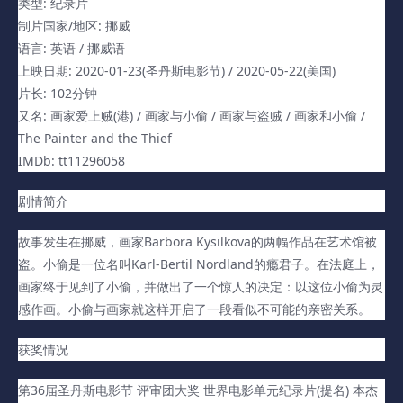
类型: 纪录片
制片国家/地区: 挪威
语言: 英语 / 挪威语
上映日期: 2020-01-23(圣丹斯电影节) / 2020-05-22(美国)
片长: 102分钟
又名: 画家爱上贼(港) / 画家与小偷 / 画家与盗贼 / 画家和小偷 /
The Painter and the Thief
IMDb: tt11296058
剧情简介
故事发生在挪威，画家Barbora Kysilkova的两幅作品在艺术馆被
盗。小偷是一位名叫Karl-Bertil Nordland的瘾君子。在法庭上，
画家终于见到了小偷，并做出了一个惊人的决定：以这位小偷为灵
感作画。小偷与画家就这样开启了一段看似不可能的亲密关系。
获奖情况
第36届圣丹斯电影节 评审团大奖 世界电影单元纪录片(提名) 本杰