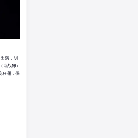
别出演，胡
（肖战饰）
挽狂澜，保