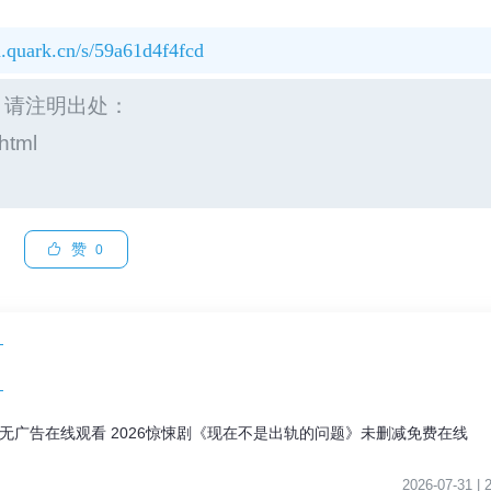
n.quark.cn/s/59a61d4f4fcd
，请注明出处：
html
赞
0
广告在线观看 2026惊悚剧《现在不是出轨的问题》未删减免费在线
2026-07-31 |