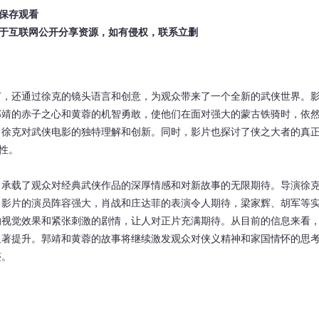
保存观看
于互联网公开分享资源，如有侵权，联系立删
节，还通过徐克的镜头语言和创意，为观众带来了一个全新的武侠世界。
郭靖的赤子之心和黄蓉的机智勇敢，使他们在面对强大的蒙古铁骑时，依
了徐克对武侠电影的独特理解和创新。同时，影片也探讨了侠之大者的真
性。
，承载了观众对经典武侠作品的深厚情感和对新故事的无限期待。导演徐
。影片的演员阵容强大，肖战和庄达菲的表演令人期待，梁家辉、胡军等
的视觉效果和紧张刺激的剧情，让人对正片充满期待。从目前的信息来看
显著提升。郭靖和黄蓉的故事将继续激发观众对侠义精神和家国情怀的思
迹。