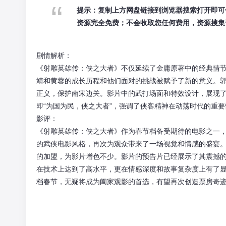
提示：复制上方网盘链接到浏览器搜索打开即可
资源完全免费；不会收取您任何费用，资源搜集
剧情解析：
《射雕英雄传：侠之大者》不仅延续了金庸原著中的经典情
靖和黄蓉的成长历程和他们面对的挑战被赋予了新的意义。
正义，保护南宋边关。影片中的武打场面和特效设计，展现
即“为国为民，侠之大者”，强调了侠客精神在动荡时代的重要
影评：
《射雕英雄传：侠之大者》作为春节档备受期待的电影之一
的武侠电影风格，再次为观众带来了一场视觉和情感的盛宴
的加盟，为影片增色不少。影片的预告片已经展示了其震撼
在技术上达到了高水平，更在情感深度和故事复杂度上有了
档春节，无疑将成为阖家观影的首选，有望再次创造票房奇