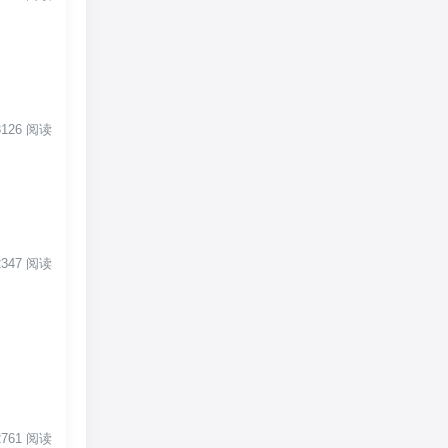
 3126 阅读
 2347 阅读
 2761 阅读