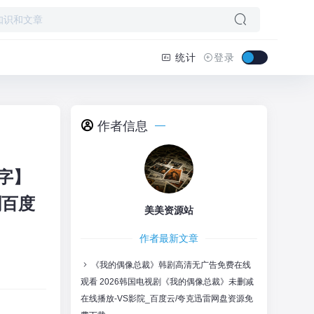
统计
登录
作者信息
中字】
剧百度
美美资源站
作者最新文章
《我的偶像总裁》韩剧高清无广告免费在线
观看 2026韩国电视剧《我的偶像总裁》未删减
在线播放-VS影院_百度云/夸克迅雷网盘资源免