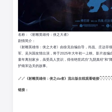
名称：《射雕英雄传：侠之大者》
剧情简介：
《射雕英雄传：侠之大者》由徐克自编自导，肖战、庄达菲
军、吴兴国友情出演，将于2025年大年初一上映。影片改编
童年离别家乡，虽受高人赏识，得传绝世武功“九阴真经”和
护南宋边关的故事。
🔗🔗
《射雕英雄传：侠之da者》流出版在线观看链接
👇👇👇👇
链接：