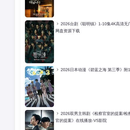
2026台剧《聪明镇》1-10集4K高
网盘资源下载
2026日本动漫《碧蓝之海 第三季》附
2026双男主韩剧《检察官室的提案/
官的提案》在线播放-VS影院