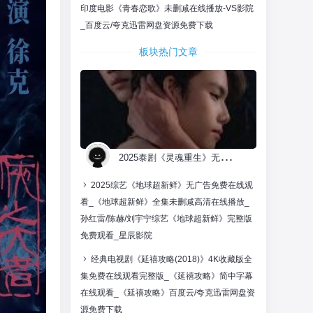
印度电影《青春恋歌》未删减在线播放-VS影院
_百度云/夸克迅雷网盘资源免费下载
板块热门文章
2
025泰剧《灵魂重生》无广告高清完整版-《灵魂重生》全集未删减在线播放 双男主电视剧《灵魂重生》在线免费观看-星辰影视
2025综艺《地球超新鲜》无广告免费在线观
看_《地球超新鲜》全集未删减高清在线播放_
孙红雷/陈赫/刘宇宁综艺《地球超新鲜》完整版
免费观看_星辰影院
经典电视剧《延禧攻略(2018)》4K收藏版全
集免费在线观看完整版_《延禧攻略》简中字幕
在线观看_《延禧攻略》百度云/夸克迅雷网盘资
源免费下载