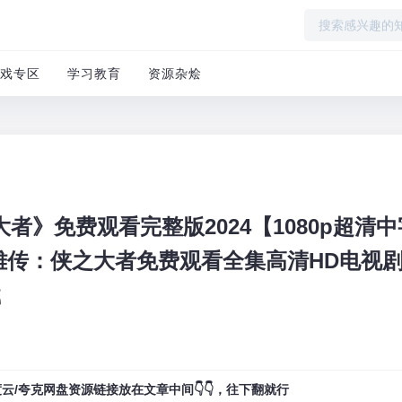
戏专区
学习教育
资源杂烩
者》免费观看完整版2024【1080p超清
雄传：侠之大者免费观看全集高清HD电视
载
/夸克网盘资源链接放在文章中间👇👇，往下翻就行