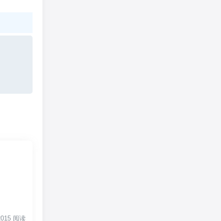
 2015 阅读