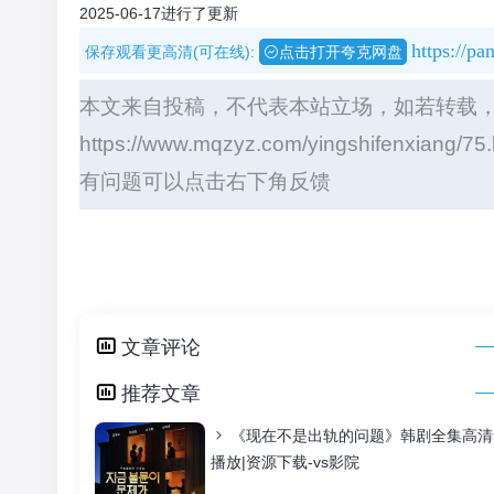
2025-06-17进行了更新
https://pa
保存观看更高清(可在线):
点击打开夸克网盘
本文来自投稿，不代表本站立场，如若转载
https://www.mqzyz.com/yingshifenxiang/75.
有问题可以点击右下角反馈
文章评论
推荐文章
《现在不是出轨的问题》韩剧全集高清无
播放|资源下载-vs影院