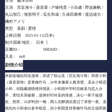
导演
藤泽浩和
裂，选择封印对圣的情感，决心一辈子做朋友。然而，26岁时的一
主演
宫近海斗 / 葵若菜 / 户塚纯贵 / 小岛健 / 野波麻帆 /
晚，两人在醉酒后度过了亲密一夜。圣借此向小和表白多年暗恋，
丸山智己 / 雏形明子 / 瓜生和成 / 久保田磨希 / 渡边雄大 /
但小和因坚持青梅竹马的立场而困惑动摇。圣希望关系更进一步，
磯村アメリ
小和却竭力回避，两人因此陷入复杂的情感纠葛。
类型
喜剧 / 爱情
上映日期
2025-01-11(日本)
制片国家/地区 :
日本 丨
豆瓣ID :
37134404
IMDbID :
null
又名 :
null
剧情介绍
本剧改编自同名漫画，讲述了秋山圣（宫近海斗饰）和星小和
（葵若菜饰）是青梅竹马，26年来像家人般亲密。圣从小暗恋
小和，却隐藏感情维持现状；小和因中学时目睹圣与恋人分
手，害怕关系破裂，选择封印对圣的情感，决心一辈子做朋
友。然而，26岁时的一晚，两人在醉酒后度过了亲密一夜。圣
借此向小和表白多年暗恋，但小和因坚持青梅竹马的立场而困