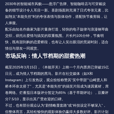
2030年的智能城市风貌——悬浮广告牌、智能咖啡店与可穿戴设
备的细节设计令人耳目一新。喜剧场面则充满了日式夸张元素，比
如翔太“本能失控”时的夸张表情与肢体动作，搭配快节奏剪辑，让
人捧腹。
配乐由知名作曲家为影片量身打造，轻快的电子旋律与浪漫钢琴曲
交织，烘托出爱情与搞笑的双重氛围。片长约105分钟，节奏明
快，既有甜到齁的恋爱桥段，也有让人笑出眼泪的荒诞时刻，适合
情侣与朋友一同观赏。
市场反响：情人节档期的甜蜜热潮
截至2025年3月15日，《本能开关》上映一个月内票房已突破15亿
日元，成为情人节档期的黑马。影片在社交媒体（如X和
Instagram）上引发热议，观众纷纷称赞其“笑中带甜”“山崎贤人和
桥本环奈太搭了”，尤其是“本能失控”的搞笑片段成为迷因素材，席
卷网络。烂番茄日本版评分暂定为85%（基于早期评论），豆瓣评
分7.5/10，显示出其广受欢迎的口碑。
不过，也有部分观众认为“剧情略显套路”或“科技设定不够深入”，
但整体而言，其轻松愉快的观影体验仍赢得大多数好评。影片计划