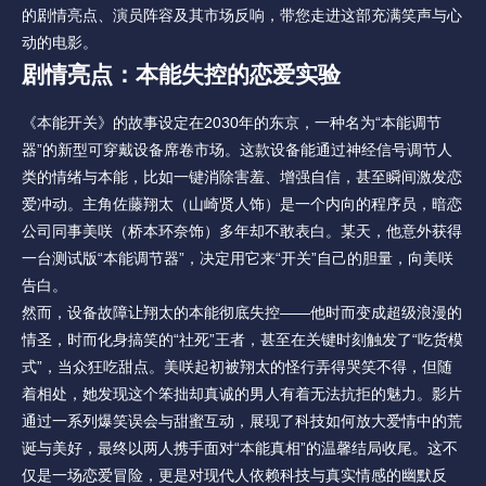
的剧情亮点、演员阵容及其市场反响，带您走进这部充满笑声与心
动的电影。
剧情亮点：本能失控的恋爱实验
《本能开关》的故事设定在2030年的东京，一种名为“本能调节
器”的新型可穿戴设备席卷市场。这款设备能通过神经信号调节人
类的情绪与本能，比如一键消除害羞、增强自信，甚至瞬间激发恋
爱冲动。主角佐藤翔太（山崎贤人饰）是一个内向的程序员，暗恋
公司同事美咲（桥本环奈饰）多年却不敢表白。某天，他意外获得
一台测试版“本能调节器”，决定用它来“开关”自己的胆量，向美咲
告白。
然而，设备故障让翔太的本能彻底失控——他时而变成超级浪漫的
情圣，时而化身搞笑的“社死”王者，甚至在关键时刻触发了“吃货模
式”，当众狂吃甜点。美咲起初被翔太的怪行弄得哭笑不得，但随
着相处，她发现这个笨拙却真诚的男人有着无法抗拒的魅力。影片
通过一系列爆笑误会与甜蜜互动，展现了科技如何放大爱情中的荒
诞与美好，最终以两人携手面对“本能真相”的温馨结局收尾。这不
仅是一场恋爱冒险，更是对现代人依赖科技与真实情感的幽默反