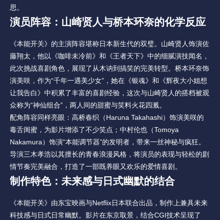
思。
演员阵容：山崎贤人与桥本环奈的化学反应
《本能开关》的主演阵容堪称日本新生代的双璧。山崎贤人饰演佐
藤翔太，他以《咖啡未冷前》和《王者天下》中的细腻演技闻名，
此次挑战喜剧角色，展现了从木讷到搞笑的完美转型。桥本环奈饰
演美咲，作为“千年一遇美少女”，她在《银魂》和《辉夜大小姐想
让我告白》中积累了丰富的喜剧经验，这次与山崎贤人的搭档被观
众称为“神仙组合”，两人间的甜蜜与笑料火花四溅。
配角阵容同样亮眼：高桥春织（Haruna Takahashi）饰演美咲的
毒舌闺蜜，为影片增添了不少笑点；中村伦也（Tomoya 
Nakamura）饰演“本能调节器”的发明者，带来一丝神秘与疯狂。
导演三木孝浩以其擅长的青春浪漫风格，将演员的表现与轻松的剧
情节奏完美融合，打造了一部既养眼又欢乐的爱情喜剧。
制作特色：未来感与日式幽默的结合
《本能开关》由东宝映画与Netflix日本联合出品，制作上兼具未来
科技感与日式日常幽默。影片在东京取景，结合CGI技术呈现了