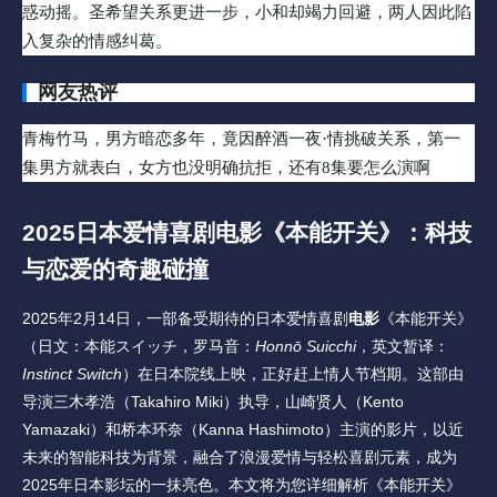
惑动摇。圣希望关系更进一步，小和却竭力回避，两人因此陷
入复杂的情感纠葛。
网友热评
青梅竹马，男方暗恋多年，竟因醉酒一夜·情挑破关系，第一
集男方就表白，女方也没明确抗拒，还有8集要怎么演啊
2025日本爱情喜剧
电影
《本能开关》：科技
与恋爱的奇趣碰撞
2025年2月14日，一部备受期待的日本爱情喜剧
电影
《本能开关》
（日文：本能スイッチ，罗马音：
Honnō Suicchi
，英文暂译：
Instinct Switch
）在日本院线上映，正好赶上情人节档期。这部由
导演三木孝浩（Takahiro Miki）执导，山崎贤人（Kento 
Yamazaki）和桥本环奈（Kanna Hashimoto）主演的影片，以近
未来的智能科技为背景，融合了浪漫爱情与轻松喜剧元素，成为
2025年日本影坛的一抹亮色。本文将为您详细解析《本能开关》