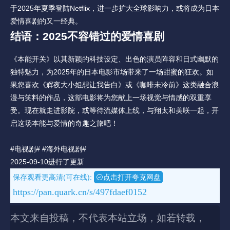
于2025年夏季登陆Netflix，进一步扩大全球影响力，或将成为日本
爱情喜剧的又一经典。
结语：2025不容错过的爱情喜剧
《本能开关》以其新颖的科技设定、出色的演员阵容和日式幽默的
独特魅力，为2025年的日本电影市场带来了一场甜蜜的狂欢。如
果您喜欢《辉夜大小姐想让我告白》或《咖啡未冷前》这类融合浪
漫与笑料的作品，这部电影将为您献上一场视觉与情感的双重享
受。现在就走进影院，或等待流媒体上线，与翔太和美咲一起，开
启这场本能与爱情的奇趣之旅吧！
#电视剧#
#海外电视剧#
2025-09-10进行了更新
保存观看更高清(可在线):
点击打开夸克网盘
https://pan.quark.cn/s/497fdaef0152
本文来自投稿，不代表本站立场，如若转载，