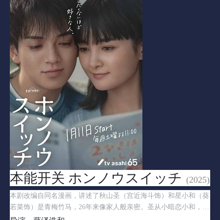
本能开关 ホンノウスイッチ
(2025)
本剧改编自同名漫画，讲述了秋山圣（宫近海斗饰）和星小和（葵
若菜饰）是青梅竹马，26年来像家人般亲密。圣从小暗恋小和，却
隐藏感情维持现状；小和因中学时目睹圣与恋人分手，害怕关系破