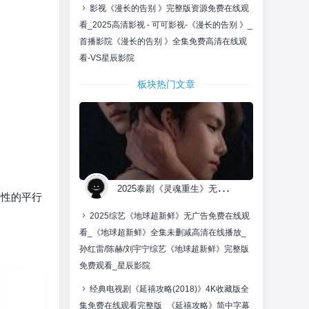
影视《漫长的告别 》完整版资源免费在线观
看_2025高清影视 - 可可影视-《漫长的告别 》_
首播影院《漫长的告别 》全集免费高清在线观
看-VS星辰影院
板块热门文章
2
025泰剧《灵魂重生》无广告高清完整版-《灵魂重生》全集未删减在线播放 双男主电视剧《灵魂重生》在线免费观看-星辰影视
定性的平行
2025综艺《地球超新鲜》无广告免费在线观
看_《地球超新鲜》全集未删减高清在线播放_
孙红雷/陈赫/刘宇宁综艺《地球超新鲜》完整版
免费观看_星辰影院
经典电视剧《延禧攻略(2018)》4K收藏版全
集免费在线观看完整版_《延禧攻略》简中字幕