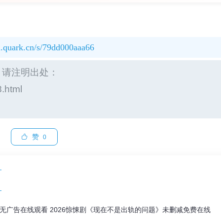
an.quark.cn/s/79dd000aaa66
，请注明出处：
.html
赞
0
广告在线观看 2026惊悚剧《现在不是出轨的问题》未删减免费在线