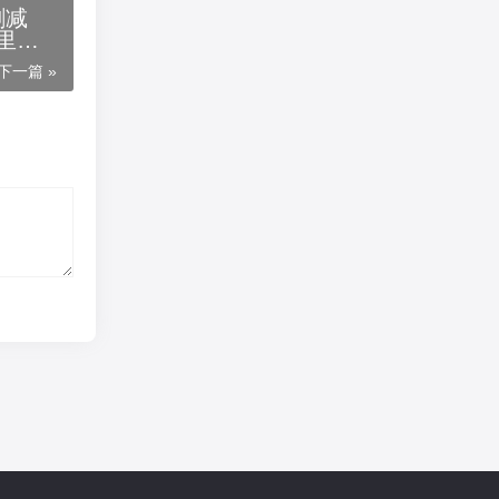
删减
里归
网盘资
下一篇 »