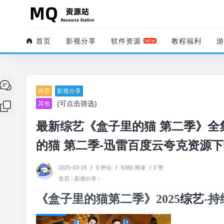
首页
影视分享
软件资源
教程福利
游
推荐
影视分享
(可点击筛选)
其他
最新综艺《盒子里的猫 第二季》全
的猫 第二季-迅雷百度云夸克资源
2025-03-19
/
0 评论
/
6380 阅读
/
0 赞
首页
›
影视分享
›
《盒子里的猫第二季》2025
综艺
-持