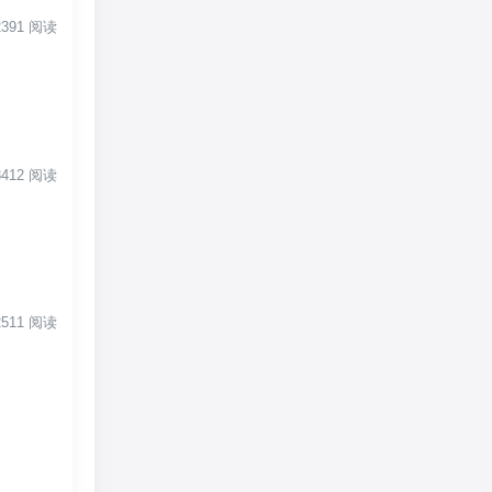
 2391 阅读
 3412 阅读
 2511 阅读