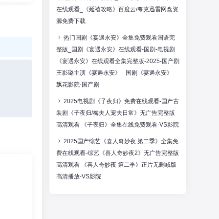
在线观看_《延禧攻略》百度云/夸克迅雷网盘资
源免费下载
热门国剧《宴遇永安》全集免费观看国语完
整版_国剧《宴遇永安》在线观看-国剧-电视剧
《宴遇永安》在线观看全集完整版-2025-国产剧
王影璐主演《宴遇永安》 _国剧《宴遇永安》_
飘花影院-国产剧
2025电视剧《子夜归》免费在线观看-国产古
装剧《子夜归/梅夫人宠夫日常》无广告完整版
高清观看 《子夜归》全集在线免费观看-VS影院
2025国产综艺《喜人奇妙夜 第二季》全集免
费在线观看-综艺《喜人奇妙夜2》无广告完整版
高清观看 《喜人奇妙夜 第二季》正片无删减版
高清播放-VS影院