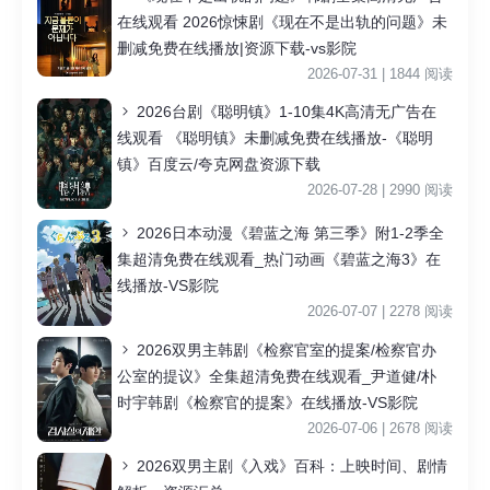
在线观看 2026惊悚剧《现在不是出轨的问题》未
删减免费在线播放|资源下载-vs影院
2026-07-31 | 1844 阅读
2026台剧《聪明镇》1-10集4K高清无广告在
线观看 《聪明镇》未删减免费在线播放-《聪明
镇》百度云/夸克网盘资源下载
2026-07-28 | 2990 阅读
2026日本动漫《碧蓝之海 第三季》附1-2季全
集超清免费在线观看_热门动画《碧蓝之海3》在
线播放-VS影院
2026-07-07 | 2278 阅读
2026双男主韩剧《检察官室的提案/检察官办
公室的提议》全集超清免费在线观看_尹道健/朴
时宇韩剧《检察官的提案》在线播放-VS影院
2026-07-06 | 2678 阅读
2026双男主剧《入戏》百科：上映时间、剧情