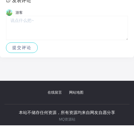
发表评论
游客
|
在线留言
网站地图
本站不储存任何资源，所有资源均来自网友自愿分享
MQ资源站