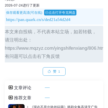
2026-07-24进行了更新
保存观看更高清(可在线):
点击打开夸克网盘
https://pan.quark.cn/s/ded21a54d2d4
本文来自投稿，不代表本站立场，如若转载，
请注明出处：
https://www.mqzyz.com/yingshifenxiang/806.html
有问题可以点击右下角反馈
赞
1
文章评论
推荐文章
《现在不是出轨的问题》韩剧全集高清无广告