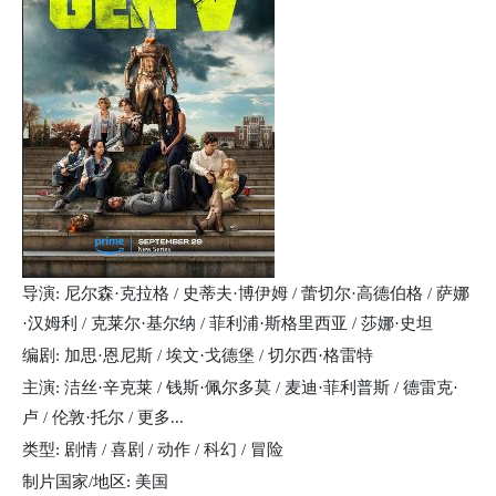
导演: 尼尔森·克拉格 / 史蒂夫·博伊姆 / 蕾切尔·高德伯格 / 萨娜
·汉姆利 / 克莱尔·基尔纳 / 菲利浦·斯格里西亚 / 莎娜·史坦
编剧: 加思·恩尼斯 / 埃文·戈德堡 / 切尔西·格雷特
主演: 洁丝·辛克莱 / 钱斯·佩尔多莫 / 麦迪·菲利普斯 / 德雷克·
卢 / 伦敦·托尔 / 更多...
类型: 剧情 / 喜剧 / 动作 / 科幻 / 冒险
制片国家/地区: 美国