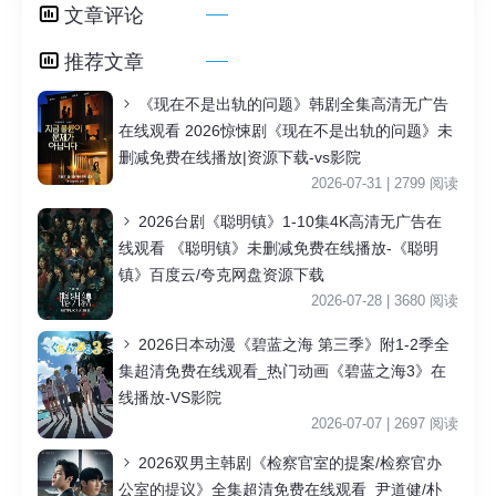
文章评论
推荐文章
《现在不是出轨的问题》韩剧全集高清无广告
在线观看 2026惊悚剧《现在不是出轨的问题》未
删减免费在线播放|资源下载-vs影院
2026-07-31 | 2799 阅读
2026台剧《聪明镇》1-10集4K高清无广告在
线观看 《聪明镇》未删减免费在线播放-《聪明
镇》百度云/夸克网盘资源下载
2026-07-28 | 3680 阅读
2026日本动漫《碧蓝之海 第三季》附1-2季全
集超清免费在线观看_热门动画《碧蓝之海3》在
线播放-VS影院
2026-07-07 | 2697 阅读
2026双男主韩剧《检察官室的提案/检察官办
公室的提议》全集超清免费在线观看_尹道健/朴