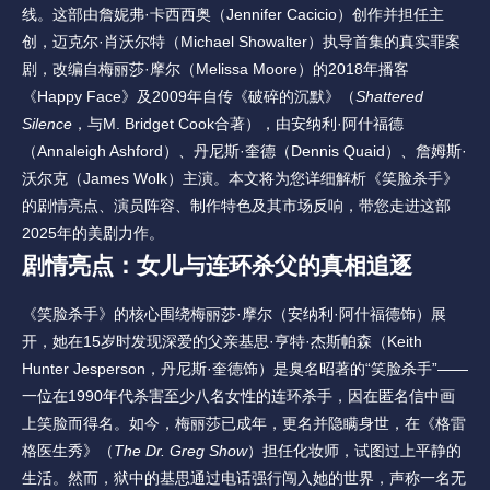
线。这部由詹妮弗·卡西西奥（Jennifer Cacicio）创作并担任主
创，迈克尔·肖沃尔特（Michael Showalter）执导首集的真实罪案
剧，改编自梅丽莎·摩尔（Melissa Moore）的2018年播客
《Happy Face》及2009年自传《破碎的沉默》（
Shattered 
Silence
，与M. Bridget Cook合著），由安纳利·阿什福德
（Annaleigh Ashford）、丹尼斯·奎德（Dennis Quaid）、詹姆斯·
沃尔克（James Wolk）主演。本文将为您详细解析《笑脸杀手》
的剧情亮点、演员阵容、制作特色及其市场反响，带您走进这部
2025年的美剧力作。
剧情亮点：女儿与连环杀父的真相追逐
《笑脸杀手》的核心围绕梅丽莎·摩尔（安纳利·阿什福德饰）展
开，她在15岁时发现深爱的父亲基思·亨特·杰斯帕森（Keith 
Hunter Jesperson，丹尼斯·奎德饰）是臭名昭著的“笑脸杀手”——
一位在1990年代杀害至少八名女性的连环杀手，因在匿名信中画
上笑脸而得名。如今，梅丽莎已成年，更名并隐瞒身世，在《格雷
格医生秀》（
The Dr. Greg Show
）担任化妆师，试图过上平静的
生活。然而，狱中的基思通过电话强行闯入她的世界，声称一名无