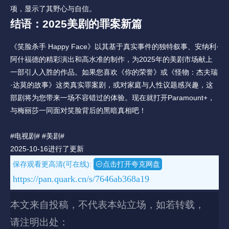
项，显示了其野心与自信。
结语：2025美剧的罪案新篇
《笑脸杀手 Happy Face》以其基于真实事件的独特叙事、安纳利·
阿什福德的精彩演出和高水准的制作，为2025年的美剧市场献上
一部引人入胜的作品。如果您喜欢《你的荣誉》或《怪物：杰夫瑞
·达莫的故事》这类真实罪案剧，或对家庭与人性议题感兴趣，这
部剧将为您带来一场不容错过的体验。现在就打开Paramount+，
与梅丽莎一同面对笑脸背后的黑暗真相吧！
#电视剧#
#美剧#
2025-10-16进行了更新
保存观看更高清(可在线):
点击打开夸克网盘
https://pan.quark.cn/s/7646ab368a19
本文来自投稿，不代表本站立场，如若转载，
请注明出处：