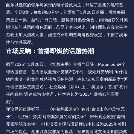
配乐以低沉的弦乐与紧张的电子音效为主，呼应了剧集的黑暗基
调。全剧8集，每集约50分钟，前两集于3月20日首播，后续每周
四更新一集，至5月1日完结。服装设计贴合角色，如梅丽莎的朴素
职业装与基思的橙色囚服，凸显了身份对比。制作团队在真实事件
基础上加入虚构元素，如德克萨斯调查与电视秀设定，平衡了娱乐
性与情感深度。
市场反响：首播即燃的话题热潮
截至2025年3月20日，《笑脸杀手》首播当日登上Paramount+全
球热度榜首，首周播放量预计突破2亿小时。观众对安纳利·阿什福
德的表演与剧集的独特视角反响热烈，称其“真实罪案的新高度”“阿
什福德值得艾美提名”。社交媒体（如X）上，“笑脸杀手首播”“梅丽
莎的真相”迅速成为热搜词，粉丝称其为“2025年最揪心的罪案
剧”。
评论界评价褒贬不一。《好莱坞报道者》称其“表演出色但剧情冗
长”，《卫报》赞其“对罪案家属的深刻关怀”；部分观众质疑“虚构
元素削弱真实性”，但其演员表现与话题性仍使其成为2025年美剧
市场的焦点。剧集以真实罪案为根基，宣布将角逐艾美奖剧情类奖