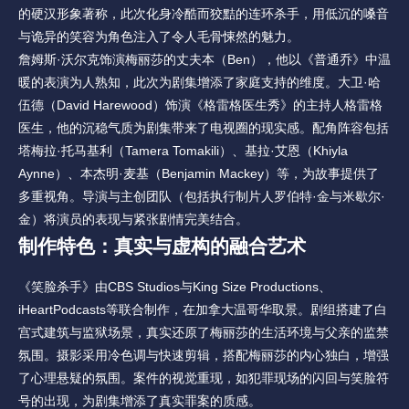
的硬汉形象著称，此次化身冷酷而狡黠的连环杀手，用低沉的嗓音
与诡异的笑容为角色注入了令人毛骨悚然的魅力。
詹姆斯·沃尔克饰演梅丽莎的丈夫本（Ben），他以《普通乔》中温
暖的表演为人熟知，此次为剧集增添了家庭支持的维度。大卫·哈
伍德（David Harewood）饰演《格雷格医生秀》的主持人格雷格
医生，他的沉稳气质为剧集带来了电视圈的现实感。配角阵容包括
塔梅拉·托马基利（Tamera Tomakili）、基拉·艾恩（Khiyla 
Aynne）、本杰明·麦基（Benjamin Mackey）等，为故事提供了
多重视角。导演与主创团队（包括执行制片人罗伯特·金与米歇尔·
金）将演员的表现与紧张剧情完美结合。
制作特色：真实与虚构的融合艺术
《笑脸杀手》由CBS Studios与King Size Productions、
iHeartPodcasts等联合制作，在加拿大温哥华取景。剧组搭建了白
宫式建筑与监狱场景，真实还原了梅丽莎的生活环境与父亲的监禁
氛围。摄影采用冷色调与快速剪辑，搭配梅丽莎的内心独白，增强
了心理悬疑的氛围。案件的视觉重现，如犯罪现场的闪回与笑脸符
号的出现，为剧集增添了真实罪案的质感。