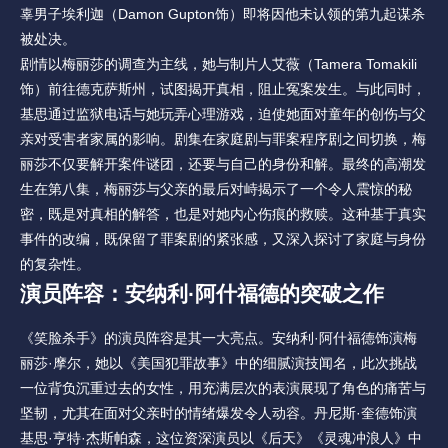
辜男子埃利迦（Damon Gupton饰）即将因他未认领的第九起谋杀
被处决。
剧情以梅丽莎的调查为主线，她与制片人艾薇（Tamera Tomakili
饰）前往德克萨斯州，试图揭开真相，阻止冤案发生。与此同时，
基思通过监狱电话与她玩弄心理游戏，迫使她面对童年的创伤与父
亲对受害者家属的影响。剧集在家庭剧与罪案程序剧之间切换，梅
丽莎不仅要解开案件谜团，还要与自己的身份和解。最终的高潮发
生在第八集，梅丽莎与父亲的最后对峙揭示了一个令人震惊的秘
密，既是对真相的解答，也是对她内心伤痕的救赎。这种基于真实
事件的改编，既保留了罪案剧的紧张感，又深入探讨了家庭与身份
的复杂性。
演员阵容：安纳利·阿什福德的突破之作
《笑脸杀手》的演员阵容是其一大亮点。安纳利·阿什福德饰演梅
丽莎·摩尔，她以《美国犯罪故事》中的细腻演技闻名，此次挑战
一位背负沉重过去的女性，用充满层次的表演展现了角色的痛苦与
坚韧，尤其在面对父亲时的情绪爆发令人动容。丹尼斯·奎德饰演
基思·亨特·杰斯帕森，这位资深演员以《后天》《灵魂冲浪人》中