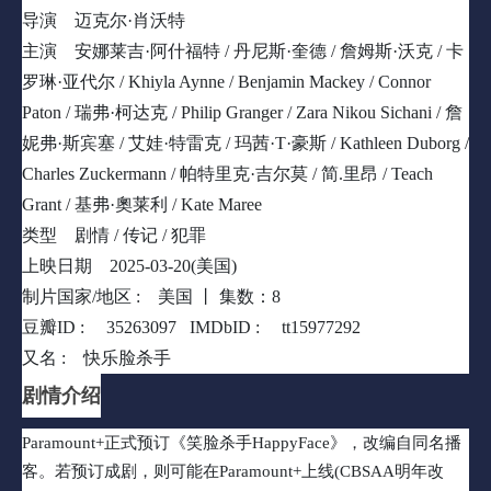
之战》主创金夫妇联手《法官》编剧JenniferCacicio共同打造，后
导演
迈克尔·肖沃特
者领头该剧编剧室。该播客讲述了MelissaMoore，在15岁时发现自
主演
安娜莱吉·阿什福特 / 丹尼斯·奎德 / 詹姆斯·沃克 / 卡
己父亲KeithHunterJesperson是一名连环杀手，因为他在给媒体和叫
罗琳·亚代尔 / Khiyla Aynne / Benjamin Mackey / Connor
公诉人的信上画笑脸，而被人称作"笑脸杀手"。成年的Moore换了
Paton / 瑞弗·柯达克 / Philip Granger / Zara Nikou Sichani / 詹
姓氏，切断了和正在服刑的父亲的一切联系。但当他联系上她，宣
城自己的受害者还有更多时，她被牵扯进了一场非同寻常的调查，
妮弗·斯宾塞 / 艾娃·特雷克 / 玛茜·T·豪斯 / Kathleen Duborg /
调查她父亲的罪行，这些罪行对受害者家人的影响，以及最终面对
Charles Zuckermann / 帕特里克·吉尔莫 / 简.里昂 / Teach
自己的身份。Moore曾写过一本关于自己经历的书，叫
Grant / 基弗·奧莱利 / Kate Maree
《ShatteredSilence》。
类型
剧情 / 传记 / 犯罪
上映日期
2025-03-20(美国)
制片国家/地区 :
美国 丨
集数：8
豆瓣ID :
35263097
IMDbID :
tt15977292
又名 :
快乐脸杀手
剧情介绍
Paramount+正式预订《笑脸杀手HappyFace》，改编自同名播
客。若预订成剧，则可能在Paramount+上线(CBSAA明年改