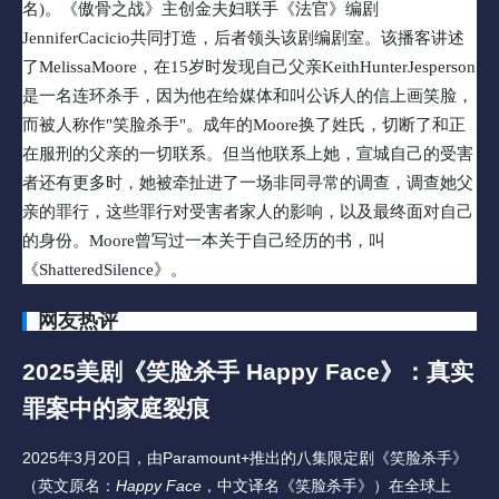
名)。《傲骨之战》主创金夫妇联手《法官》编剧
JenniferCacicio共同打造，后者领头该剧编剧室。该播客讲述
了MelissaMoore，在15岁时发现自己父亲KeithHunterJesperson
是一名连环杀手，因为他在给媒体和叫公诉人的信上画笑脸，
而被人称作"笑脸杀手"。成年的Moore换了姓氏，切断了和正
在服刑的父亲的一切联系。但当他联系上她，宣城自己的受害
者还有更多时，她被牵扯进了一场非同寻常的调查，调查她父
亲的罪行，这些罪行对受害者家人的影响，以及最终面对自己
的身份。Moore曾写过一本关于自己经历的书，叫
《ShatteredSilence》。
网友热评
2025
美剧
《笑脸杀手 Happy Face》：真实
罪案中的家庭裂痕
2025年3月20日，由Paramount+推出的八集限定剧《笑脸杀手》
（英文原名：
Happy Face
，中文译名《笑脸杀手》）在全球上