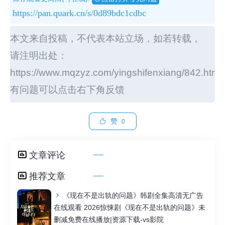
https://pan.quark.cn/s/0d89bdc1cdbc
本文来自投稿，不代表本站立场，如若转载，
请注明出处：
https://www.mqzyz.com/yingshifenxiang/842.html
有问题可以点击右下角反馈
赞
0
文章评论
推荐文章
《现在不是出轨的问题》韩剧全集高清无广告
在线观看 2026惊悚剧《现在不是出轨的问题》未
删减免费在线播放|资源下载-vs影院