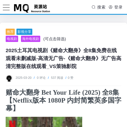
搜索
登录
推荐
影视分享
(可点击筛选)
电视剧
海外电视剧
2025土耳其电视剧《赌命大翻身》全8集免费在线
观看未删减版-高清无广告-《赌命大翻身》无广告高
清完整版在线观看_VS策驰影院
2025-03-20
/
0 评论
/
537 阅读
/
0 赞
赌命大翻身 Bet Your Life (2025) 全8集
【Netflix版本 1080P 内封简繁英多国字
幕】