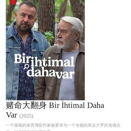
赌命大翻身 Bir İhtimal Daha
Var
(2025)
一个落魄的体育博彩作家被要求与一个专横的商业大亨的鬼魂合