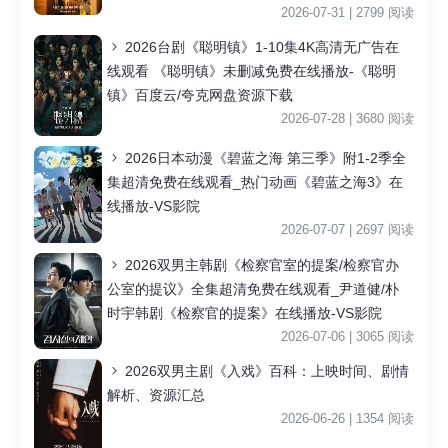
2026-07-31 | 2799 阅读
2026台剧《聪明镇》1-10集4K高清无广告在
线观看 《聪明镇》未删减免费在线播放-《聪明
镇》百度云/夸克网盘资源下载
2026-07-28 | 3680 阅读
2026日本动漫《碧蓝之海 第三季》附1-2季全
集超清免费在线观看_热门动画《碧蓝之海3》在
线播放-VS影院
2026-07-07 | 2697 阅读
2026双男主韩剧《检察官室的提案/检察官办
公室的提议》全集超清免费在线观看_尹道健/朴
时宇韩剧《检察官的提案》在线播放-VS影院
2026-07-06 | 3065 阅读
2026双男主剧《入戏》百科：上映时间、剧情
解析、资源汇总
2026-06-26 | 1354 阅读