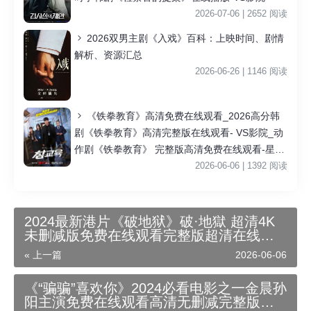
2026-07-06 | 2652 阅读
2026双男主剧《入戏》百科：上映时间、剧情
解析、资源汇总
2026-06-26 | 1146 阅读
《铁拳教育》高清免费在线观看_2026高分韩
剧《铁拳教育》高清完整版在线观看- VS影院_动
作剧《铁拳教育》 完整版高清免费在线观看-星空
影院李星民主演《铁拳教育》无广告_VS影视
2026-06-06 | 1392 阅读
2024最新港片《破地狱》破·地獄 超清4K
未删减版免费在线观看完整版超清在线播
放免费观看下载2024黄子华许冠文破地狱
« 上一篇
2026-06-06
超清中字 百度云/夸克资源网盘免费下载分
享 超好看的香港电影
《“骗骗”喜欢你》2024必看电影之一金晨孙
阳主演免费在线观看高清无删减完整版超