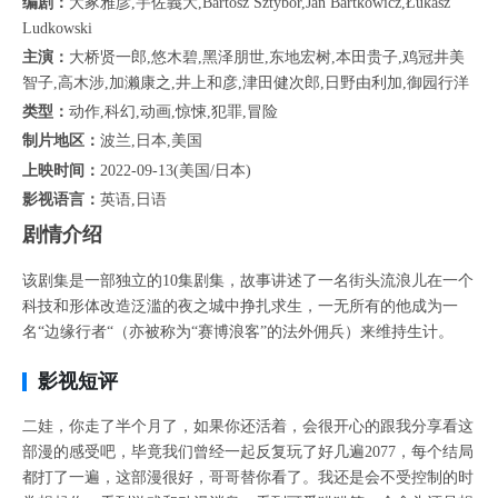
编剧：
大冢雅彦,宇佐義大,Bartosz Sztybor,Jan Bartkowicz,Łukasz
Ludkowski
主演：
大桥贤一郎,悠木碧,黑泽朋世,东地宏树,本田贵子,鸡冠井美
智子,高木涉,加濑康之,井上和彦,津田健次郎,日野由利加,御园行洋
类型：
动作,科幻,动画,惊悚,犯罪,冒险
制片地区：
波兰,日本,美国
上映时间：
2022-09-13(美国/日本)
影视语言：
英语,日语
剧情介绍
该剧集是一部独立的10集剧集，故事讲述了一名街头流浪儿在一个
科技和形体改造泛滥的夜之城中挣扎求生，一无所有的他成为一
名“边缘行者“（亦被称为“赛博浪客”的法外佣兵）来维持生计。
影视短评
二娃，你走了半个月了，如果你还活着，会很开心的跟我分享看这
部漫的感受吧，毕竟我们曾经一起反复玩了好几遍2077，每个结局
都打了一遍，这部漫很好，哥哥替你看了。我还是会不受控制的时