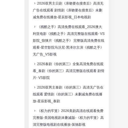
2026双男主日剧《亲吻要在搜查后》高清无
广告在线观看 剧情剧《亲吻要在搜查后》未删
减免费在线播放-星辰影视_日本电视剧
《残酷之手》高清免费在线观看_2026澳大
利亚电影《残酷之手》高清完整版在线观看- VS
影院_惊悚片《残酷之手》 完整版高清免费在线
观看-星空影院马沃尼·黑泽尔主演《残酷之手》
无广告_VS影视
2026泰剧《你的第三》全集高清免费在线观
看_泰剧《你的第三》高清完整版在线观看 剧情
片- VS影院
2026双男主泰剧《你的第三》高清无广告在
线观看 爱情剧《你的第三》未删减免费在线播
放-星辰影视_泰剧
《权力的牢笼》2026美剧高清在线观看免费
完整版-美国电视剧未删减版-《权力的牢笼》高
清完整版电视剧在线播放-策驰影视