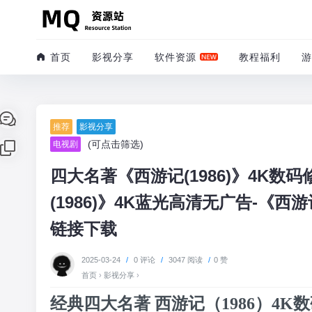
首页
影视分享
软件资源
教程福利
游
推荐
影视分享
(可点击筛选)
电视剧
四大名著《西游记(1986)》4K
(1986)》4K蓝光高清无广告-《西
链接下载
2025-03-24
/
0 评论
/
3047 阅读
/
0 赞
首页
›
影视分享
›
经典四大名著 西游记（1986）4