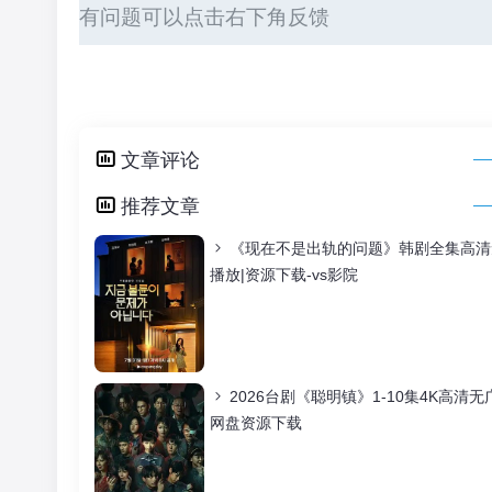
有问题可以点击右下角反馈
文章评论
推荐文章
《现在不是出轨的问题》韩剧全集高清无
播放|资源下载-vs影院
2026台剧《聪明镇》1-10集4K高
网盘资源下载