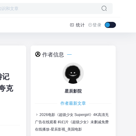
统计
登录
作者信息
游记
云夸克
星辰影院
作者最新文章
2026电影《超级少女 Supergirl》4K高清无
广告在线观看 科幻片《超级少女》未删减免费
在线播放-星辰影视_美国电影