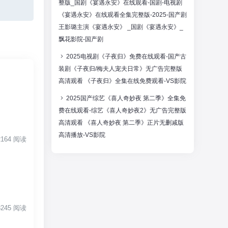
整版_国剧《宴遇永安》在线观看-国剧-电视剧
《宴遇永安》在线观看全集完整版-2025-国产剧
王影璐主演《宴遇永安》 _国剧《宴遇永安》_
飘花影院-国产剧
2025电视剧《子夜归》免费在线观看-国产古
装剧《子夜归/梅夫人宠夫日常》无广告完整版
高清观看 《子夜归》全集在线免费观看-VS影院
2025国产综艺《喜人奇妙夜 第二季》全集免
费在线观看-综艺《喜人奇妙夜2》无广告完整版
高清观看 《喜人奇妙夜 第二季》正片无删减版
高清播放-VS影院
 2164 阅读
 3245 阅读