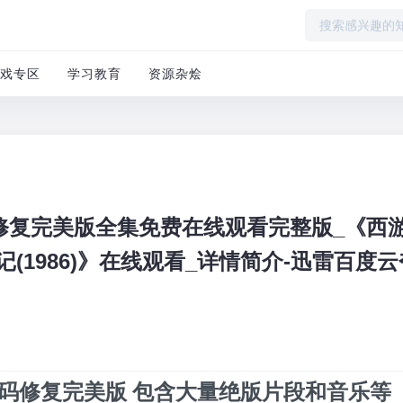
戏专区
学习教育
资源杂烩
数码修复完美版全集免费在线观看完整版_《西
游记(1986)》在线观看_详情简介-迅雷百度
K数码修复完美版 包含大量绝版片段和音乐等