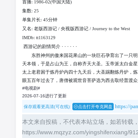
首播: 1986-02(中国大陆)
集数: 25
单集片长: 45分钟
又名: 老版西游记 / 央视版西游记 / Journey to the West
IMDb: tt1163129
西游记的剧情简介 · · · · · ·
东胜神州的傲来国花果山的一块巨石孕育出了一只明灵
天本领，于是占山为王，自称齐天大圣。玉帝派太白金星
太上老君困于炼丹炉内四十九天后，大圣踢翻炼丹炉，炼
眼五百年过去了，唐僧被观世音菩萨选为西去取经普渡众
#电视剧#
2026-07-16进行了更新
https://pa
保存观看更高清(可在线):
点击打开夸克网盘
本文来自投稿，不代表本站立场，如若转载
https://www.mqzyz.com/yingshifenxiang/912