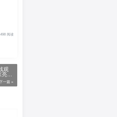
 1498 阅读
线观
《亮
克链接
下一篇 »