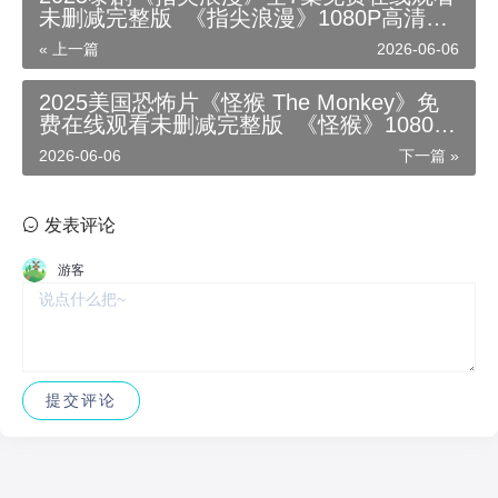
未删减完整版_《指尖浪漫》1080P高清无
广告_《指尖浪漫》详情简介【内封中文字
« 上一篇
2026-06-06
幕】-迅雷百度云夸克资源下载
2025美国恐怖片《怪猴 The Monkey》免
费在线观看未删减完整版_《怪猴》1080P
高清无广告_《怪猴》剧情介绍【内封中文
2026-06-06
下一篇 »
字幕】-迅雷百度云夸克资源下载
发表评论
游客