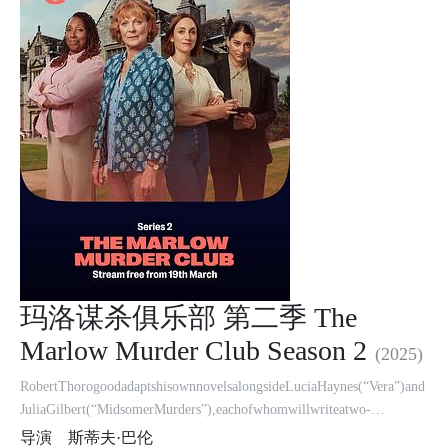
玛洛谋杀俱乐部 第二季 The
Marlow Murder Club Season 2
(2025)
RobertThorogoodadaptshisownnovelsalongsideLuciaHaynes(“Vera”)and
JuliaGilbert(“MidsomerMurders”),eachofwhomwillwriteatwo-
episodemurdermystery.Thorogood’sepisodeswillbeanadaptationofhisseco
导演
斯蒂夫·巴伦