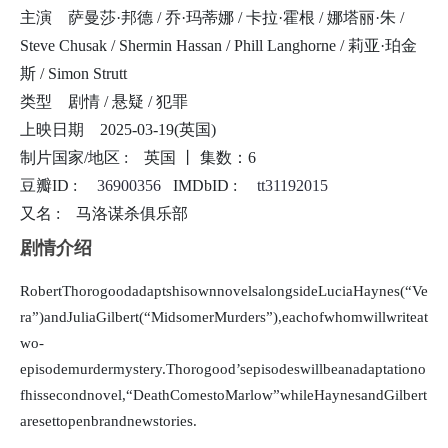
ndnovel,“DeathComestoMarlow”whileHaynesandGilbertaresettopenbran
主演
萨曼莎·邦德 / 乔·玛蒂娜 / 卡拉·霍根 / 娜塔丽·朱 /
dnewstories.
Steve Chusak / Shermin Hassan / Phill Langhorne / 莉亚·珀金
斯 / Simon Strutt
类型
剧情 / 悬疑 / 犯罪
上映日期
2025-03-19(英国)
制片国家/地区 :
英国 丨
集数：6
豆瓣ID :
36900356
IMDbID :
tt31192015
又名 :
马洛谋杀俱乐部
剧情介绍
RobertThorogoodadaptshisownnovelsalongsideLuciaHaynes(“Ve
ra”)andJuliaGilbert(“MidsomerMurders”),eachofwhomwillwriteat
wo-
episodemurdermystery.Thorogood’sepisodeswillbeanadaptationo
fhissecondnovel,“DeathComestoMarlow”whileHaynesandGilbert
aresettopenbrandnewstories.