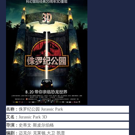
名称：
侏罗纪公园 Jurassic Park
又名：
Jurassic Park 3D
导演：
史蒂文·斯皮尔伯格
编剧：
迈克尔·克莱顿,大卫·凯普