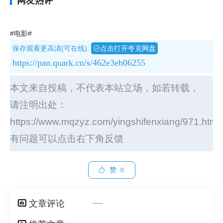
网友热评
#电影#
保存观看更高清(可在线):
点击打开夸克网盘
https://pan.quark.cn/s/462e3eb06255
本文来自投稿，不代表本站立场，如若转载，
请注明出处：
https://www.mqzyz.com/yingshifenxiang/971.html
有问题可以点击右下角反馈
赞
0
文章评论