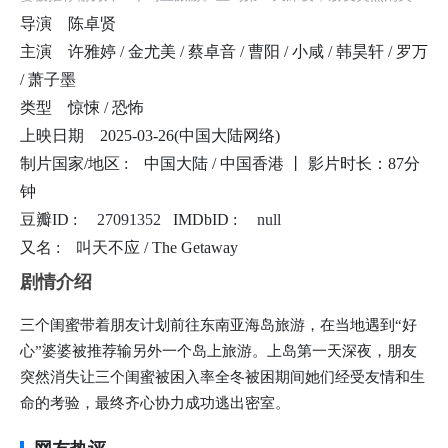
三个闺蜜被困⼊率全冬被困期间她们经受友情和⽣命的考验，最终
导演
陈卓贤
齐心协力成功逃出密室。
主演
许雅婷 / 金尤美 / 蔡卓音 / 曹阳 / 小咸 / 韩昊轩 / 罗万
/ 萧子墨
类型
惊悚 / 恐怖
上映日期
2025-03-26(中国大陆网络)
制片国家/地区 :
中国大陆 / 中国香港 丨
影片时长：87分
钟
豆瓣ID :
27091352
IMDbID :
null
又名 :
叫天不应 / The Getaway
剧情介绍
三个闺蜜带着朋友计划前往东南亚海岛旅游，在当地遇到“好
心”婆婆被推荐输另外⼀个岛上旅游。上岛第⼀天深夜，朋友
突然消失让三个闺蜜被困⼊率全冬被困期间她们经受友情和⽣
命的考验，最终齐心协力成功逃出密室。