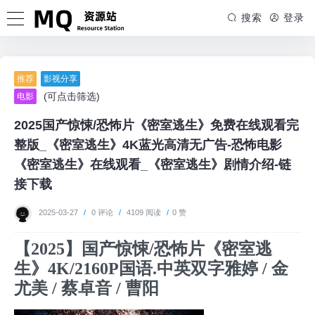
搜索
登录
推荐
影视分享
(可点击筛选)
电影
2025国产惊悚/恐怖片《密室逃生》免费在线观看完
整版_《密室逃生》4K蓝光高清无广告-恐怖电影
《密室逃生》在线观看_《密室逃生》剧情介绍-链
接下载
2025-03-27
/
0 评论
/
4109 阅读
/
0 赞
【2025】国产惊悚/恐怖片《密室逃
生》4K/2160P国语.中英双字雅婷 / 金
尤美 / 蔡卓音 / 曹阳