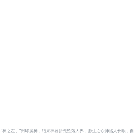
“神之左手”封印魔神，结果神器折毁坠落人界，源生之众神陷人长眠，