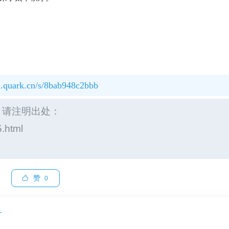
an.quark.cn/s/8bab948c2bbb
，请注明出处：
.html
赞
0