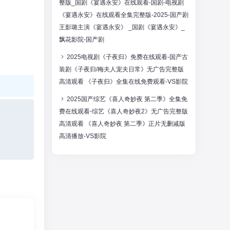
整版_国剧《宴遇永安》在线观看-国剧-电视剧
《宴遇永安》在线观看全集完整版-2025-国产剧
王影璐主演《宴遇永安》 _国剧《宴遇永安》_
飘花影院-国产剧
2025电视剧《子夜归》免费在线观看-国产古
装剧《子夜归/梅夫人宠夫日常》无广告完整版
高清观看 《子夜归》全集在线免费观看-VS影院
2025国产综艺《喜人奇妙夜 第二季》全集免
费在线观看-综艺《喜人奇妙夜2》无广告完整版
高清观看 《喜人奇妙夜 第二季》正片无删减版
高清播放-VS影院