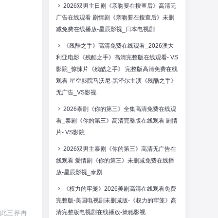
2026双男主日剧《亲吻要在搜查后》高清无
广告在线观看 剧情剧《亲吻要在搜查后》未删
减免费在线播放-星辰影视_日本电视剧
《残酷之手》高清免费在线观看_2026澳大
利亚电影《残酷之手》高清完整版在线观看- VS
影院_惊悚片《残酷之手》 完整版高清免费在线
观看-星空影院马沃尼·黑泽尔主演《残酷之手》
无广告_VS影视
2026泰剧《你的第三》全集高清免费在线观
看_泰剧《你的第三》高清完整版在线观看 剧情
片- VS影院
2026双男主泰剧《你的第三》高清无广告在
线观看 爱情剧《你的第三》未删减免费在线播
放-星辰影视_泰剧
《权力的牢笼》2026美剧高清在线观看免费
完整版-美国电视剧未删减版-《权力的牢笼》高
清完整版电视剧在线播放-策驰影视
自此三界再