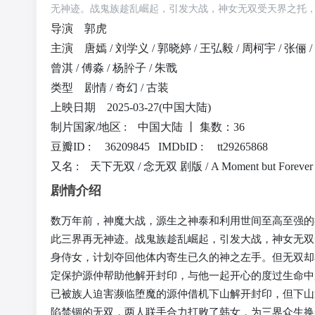
无神迹。战鬼族趁乱崛起，引发大战，神女无双受天界之托
他体内寄生已久的神之左手。但无双却看到本可用神之左手
导演
郭虎
印，与他一起开心的度过生命中所剩不多的时光。但死而复
主演
唐嫣 / 刘学义 / 郭晓婷 / 王弘毅 / 周柯宇 / 张俪 /
下山解开封印，但下山途中又被无双所治愈，两个人互诉心
曾淇 / 傅淼 / 杨肸子 / 朱戬
为三界众生换来了太平秩序。
类型
剧情 / 奇幻 / 古装
上映日期
2025-03-27(中国大陆)
制片国家/地区 :
中国大陆 丨
集数：36
豆瓣ID :
36209845
IMDbID :
tt29265868
又名 :
天下无双 / 念无双 剧版 / A Moment but Forever
剧情介绍
数万年前，神魔大战，源生之神泰和利用世间至高至强的
此三界再无神迹。战鬼族趁乱崛起，引发大战，神女无双
身侍女，计划夺回他体内寄生已久的神之左手。但无双却
定保护源仲帮助他解开封印，与他一起开心的度过生命中
已被族人迫害濒临堕魔的源仲借机下山解开封印，但下山
陷禁锢的无双，两人联手合力打败了韩女，为三界众生换