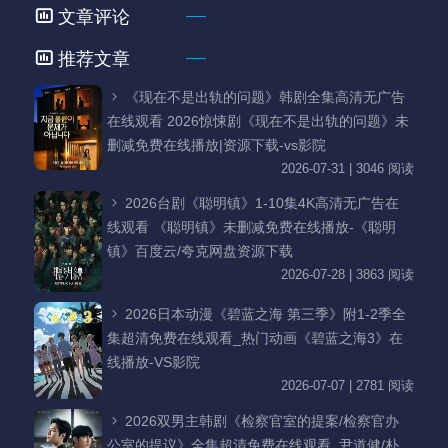
文章评论
推荐文章
《现在不是出轨的问题》韩剧全集高清无广告
在线观看 2026惊悚剧《现在不是出轨的问题》未
删减免费在线播放|资源下载-vs影院
2026-07-31 | 3046 阅读
2026台剧《聪明镇》1-10集4K高清无广告在
线观看 《聪明镇》未删减免费在线播放-《聪明
镇》百度云/夸克网盘资源下载
2026-07-28 | 3863 阅读
2026日本动漫《碧蓝之海 第三季》附1-2季全
集超清免费在线观看_热门动画《碧蓝之海3》在
线播放-VS影院
2026-07-07 | 2781 阅读
2026双男主韩剧《检察官室的提案/检察官办
公室的提议》全集超清免费在线观看_尹道健/朴