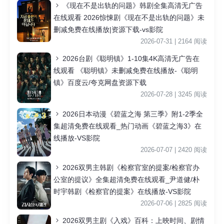
《现在不是出轨的问题》韩剧全集高清无广告
在线观看 2026惊悚剧《现在不是出轨的问题》未
删减免费在线播放|资源下载-vs影院
2026-07-31 | 2164 阅读
2026台剧《聪明镇》1-10集4K高清无广告在
线观看 《聪明镇》未删减免费在线播放-《聪明
镇》百度云/夸克网盘资源下载
2026-07-28 | 3245 阅读
2026日本动漫《碧蓝之海 第三季》附1-2季全
集超清免费在线观看_热门动画《碧蓝之海3》在
线播放-VS影院
2026-07-07 | 2420 阅读
2026双男主韩剧《检察官室的提案/检察官办
公室的提议》全集超清免费在线观看_尹道健/朴
时宇韩剧《检察官的提案》在线播放-VS影院
2026-07-06 | 2825 阅读
2026双男主剧《入戏》百科：上映时间、剧情