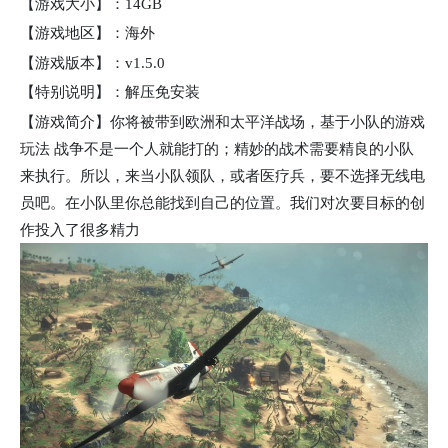
【游戏大小】：14GB
【游戏地区】：海外
【游戏版本】：v1.5.0
【特别说明】：解压免安装
【游戏简介】你将被带到欧洲和太平洋战场，基于小队的游戏
玩法 战争不是一个人就能打的；精妙的战术需要精良的小队
来执行。所以，来当小队领队，或者医疗兵，要不选择无线电
员吧。在小队里你总能找到自己的位置。我们对次要目标的创
作投入了很多精力