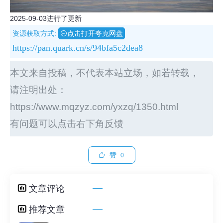
2025-09-03进行了更新
资源获取方式:
点击打开夸克网盘
https://pan.quark.cn/s/94bfa5c2dea8
本文来自投稿，不代表本站立场，如若转载，
请注明出处：
https://www.mqzyz.com/yxzq/1350.html
有问题可以点击右下角反馈
赞
0
文章评论
推荐文章