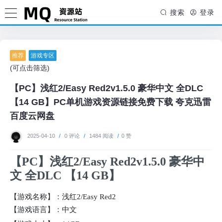
搜索
登录
推荐
游戏专区
(可点击筛选)
【PC】浅红2/Easy Red2v1.5.0 豪华中文 全DLC
【14 GB】PC单机游戏资源链接免费下载 夸克迅雷
百度云网盘
2025-04-10
/
0 评论
/
1484 阅读
/
0 赞
【PC】浅红2/Easy Red2v1.5.0 豪华中
文 全DLC 【14 GB】
【游戏名称】：浅红2/Easy Red2
【游戏语言】：中文